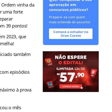
e Ordem vinha da
aprovação em
concursos públicos?
r uma forte
Prepare-se com quem
eparar
mais entende do assunto!
om 39 pontos!
Comece a estudar no
 em 2023, que
Gran Cursos
rmelha!
iniciado também
 com episódios
 máximo à prova
icou o mês