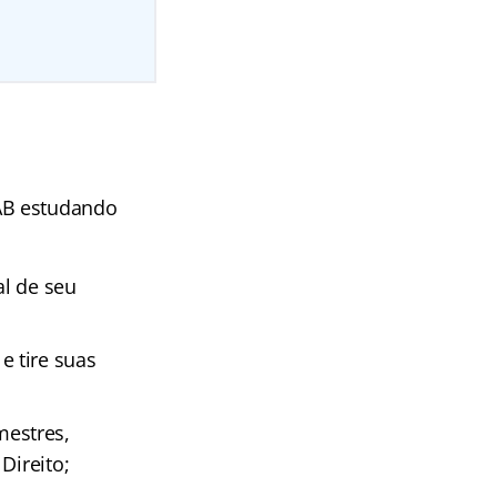
AB estudando
al de seu
e tire suas
estres,
Direito;