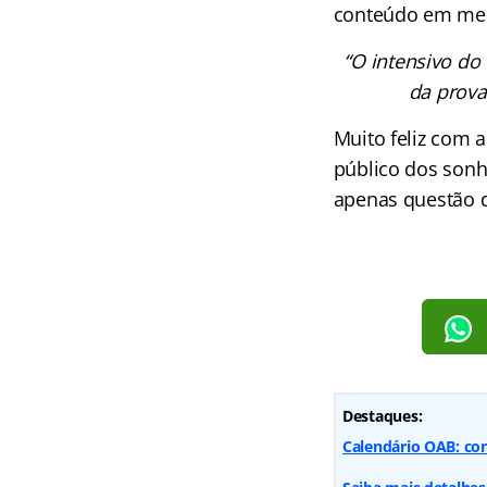
conteúdo em me
“O intensivo do
da prova
Muito feliz com 
público dos sonh
apenas questão 
Destaques:
Calendário OAB: con