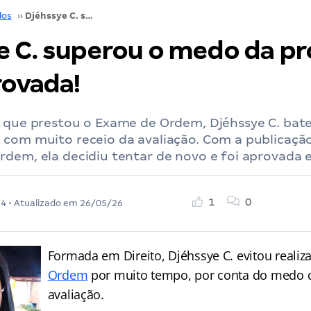
dos
››
Djéhssye C. superou o medo da prova OAB e foi aprovada!
e C. superou o medo da p
rovada!
z que prestou o Exame de Ordem, Djéhssye C. bate
 com muito receio da avaliação. Com a publicação
dem, ela decidiu tentar de novo e foi aprovada 
1
0
24
• Atualizado em
26/05/26
Formada em Direito, Djéhssye C. evitou realiz
Ordem
por muito tempo, por conta do medo q
avaliação.