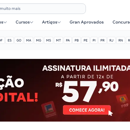
os
Cursos
Artigos
Gran Aprovados
Concurse
DF
ES
GO
MA
MG
MS
MT
PA
PB
PE
PI
PR
RJ
RN
R