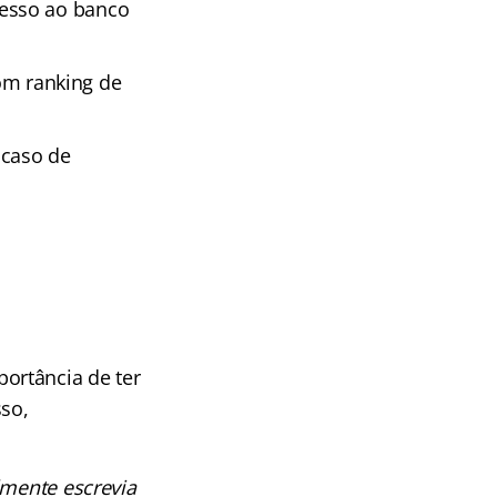
cesso ao banco
m ranking de
 caso de
ortância de ter
so,
lmente escrevia