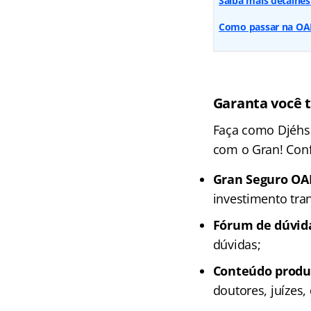
Saiba mais detalhes
Como passar na OAB?
Garanta você 
Faça como Djéhs
com o Gran! Confi
Gran Seguro OA
investimento tr
Fórum de dúvid
dúvidas;
Conteúdo produz
doutores, juízes,