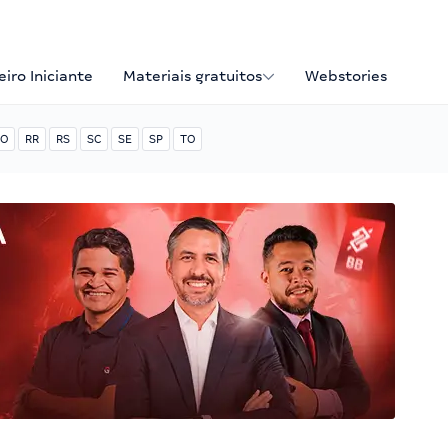
iro Iniciante
Materiais gratuitos
Webstories
O
RR
RS
SC
SE
SP
TO