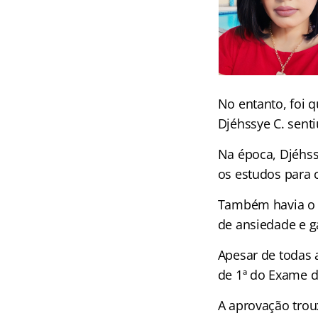
No entanto, foi 
Djéhssye C. sent
Na época, Djéhss
os estudos para 
Também havia o m
de ansiedade e g
Apesar de todas 
de 1ª do Exame d
A aprovação trou