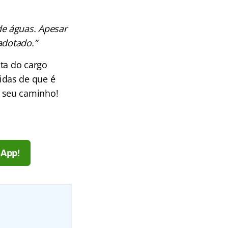
de águas. Apesar
adotado.”
sta do cargo
idas de que é
 seu caminho!
sApp!