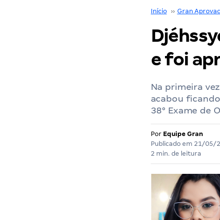
Início
››
Gran Aprova
Djéhssy
e foi ap
Na primeira ve
acabou ficando
38° Exame de Or
Por
Equipe Gran
Publicado em
21/05/
2 min. de leitura