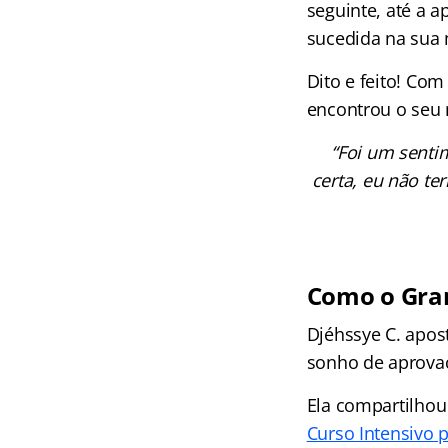
seguinte, até a a
sucedida na sua 
Dito e feito! Co
encontrou o seu
“Foi um senti
certa, eu não te
Como o Gran
Djéhssye C. apos
sonho de aprova
Ela compartilhou
Curso Intensivo 