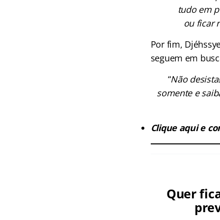
tudo em po
ou ficar
Por fim, Djéhss
seguem em busca
“
Não desista
somente e saib
Clique aqui e co
Quer fic
prev