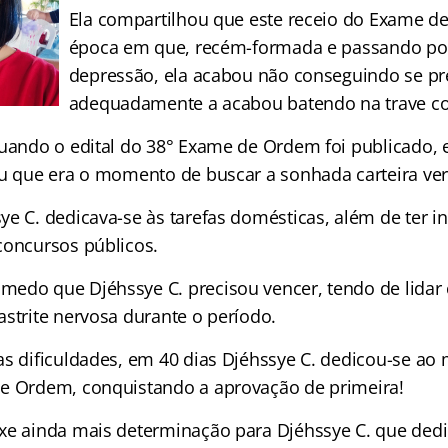
Ela compartilhou que este receio do Exame d
época em que, recém-formada e passando po
depressão, ela acabou não conseguindo se pr
adequadamente a acabou batendo na trave c
quando o edital do 38° Exame de Ordem foi publicado,
iu que era o momento de buscar a sonhada carteira ve
ye C. dedicava-se às tarefas domésticas, além de ter 
concursos públicos.
edo que Djéhssye C. precisou vencer, tendo de lidar
astrite nervosa durante o período.
as dificuldades, em 40 dias Djéhssye C. dedicou-se ao
e Ordem, conquistando a aprovação de primeira!
xe ainda mais determinação para Djéhssye C. que ded