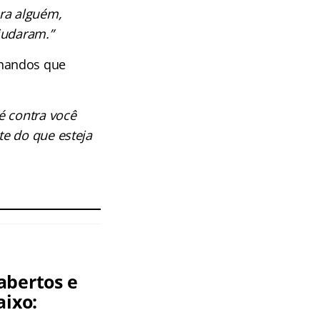
pra alguém,
judaram.”
inandos que
é contra você
e do que esteja
abertos e
aixo: