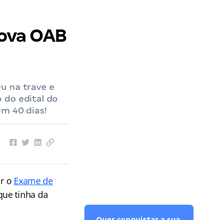
rova OAB
u na trave e
 do edital do
em 40 dias!
ar o
E
xame de
ue tinha da
Quer conquistar a sua