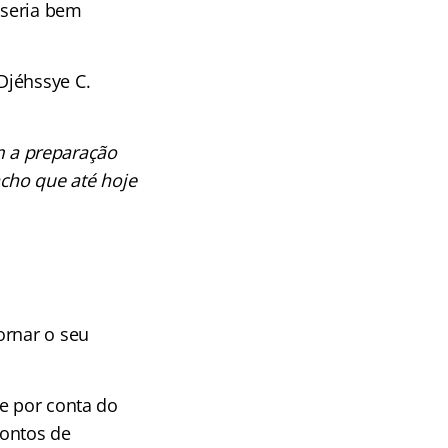
 seria bem
Djéhssye C.
m a preparação
acho que até hoje
ornar o seu
te por conta do
pontos de