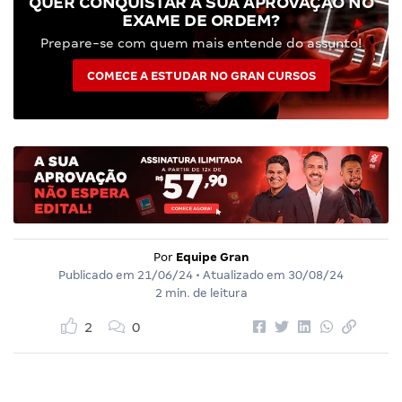
QUER CONQUISTAR A SUA APROVAÇÃO NO
EXAME DE ORDEM?
Prepare-se com quem mais entende do assunto!
COMECE A ESTUDAR NO GRAN CURSOS
Por
Equipe Gran
Publicado em
21/06/24
• Atualizado em
30/08/24
2 min. de leitura
2
0