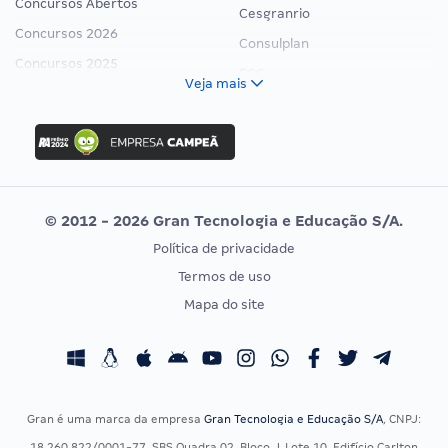
Concursos Abertos
Cesgranrio
Concursos 2026
Consulplan
Concursos 2025
FCC
Veja mais
Concurso Nacional Unificado
FGV
Concurso Ibama
Idecan
Concurso MPU
Selecon
Editais publicados
Uniase
© 2012 - 2026 Gran Tecnologia e Educação S/A.
Vunesp
Política de privacidade
CONCURSOS POR PROFISSÃO
EXAME DE ORDEM
Termos de uso
Concursos Administrativos
OAB
Mapa do site
Concursos Educação
Prova OAB
Concursos Fiscais
Calendário OAB
Concursos Jurídicos
Questões OAB
Concursos Militares
Recursos OAB
Gran é uma marca da empresa
Gran Tecnologia e Educação S/A
, CNPJ:
Concursos Policiais
Exame de Ordem
18.260.822/0001-77, SBS Quadra 02, Bloco J, Lote 10, Edifício Carlton