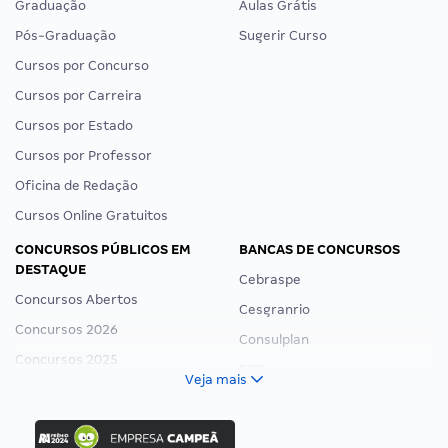
Graduação
Aulas Grátis
Pós-Graduação
Sugerir Curso
Cursos por Concurso
Cursos por Carreira
Cursos por Estado
Cursos por Professor
Oficina de Redação
Cursos Online Gratuitos
CONCURSOS PÚBLICOS EM
BANCAS DE CONCURSOS
DESTAQUE
Cebraspe
Concursos Abertos
Cesgranrio
Concursos 2026
Consulplan
Concursos 2025
FCC
Veja mais
Concurso Nacional Unificado
FGV
Concurso Ibama
Idecan