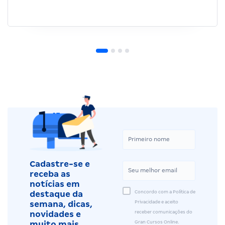
Cadastre-se e
receba as
notícias em
Concordo com a Política de
destaque da
Privacidade e aceito
semana, dicas,
receber comunicações do
novidades e
Gran Cursos Online.
muito mais.