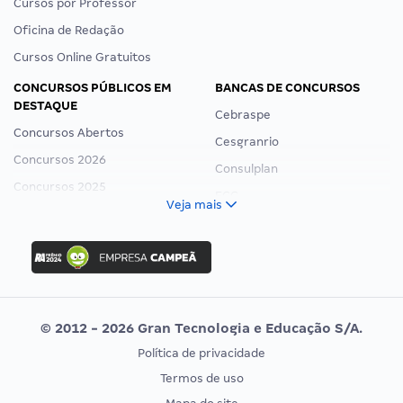
Cursos por Professor
Oficina de Redação
Cursos Online Gratuitos
CONCURSOS PÚBLICOS EM
BANCAS DE CONCURSOS
DESTAQUE
Cebraspe
Concursos Abertos
Cesgranrio
Concursos 2026
Consulplan
Concursos 2025
FCC
Veja mais
Concurso Nacional Unificado
FGV
Concurso Ibama
Idecan
Concurso MPU
Selecon
Editais publicados
Uniase
© 2012 - 2026 Gran Tecnologia e Educação S/A.
Vunesp
Política de privacidade
CONCURSOS POR PROFISSÃO
EXAME DE ORDEM
Termos de uso
Concursos Administrativos
OAB