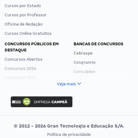
Cursos por Estado
Cursos por Professor
Oficina de Redação
Cursos Online Gratuitos
CONCURSOS PÚBLICOS EM
BANCAS DE CONCURSOS
DESTAQUE
Cebraspe
Concursos Abertos
Cesgranrio
Concursos 2026
Consulplan
Concursos 2025
FCC
Veja mais
Concurso Nacional Unificado
FGV
Concurso Ibama
Idecan
Concurso MPU
Selecon
Editais publicados
Uniase
© 2012 - 2026 Gran Tecnologia e Educação S/A.
Vunesp
Política de privacidade
CONCURSOS POR PROFISSÃO
EXAME DE ORDEM