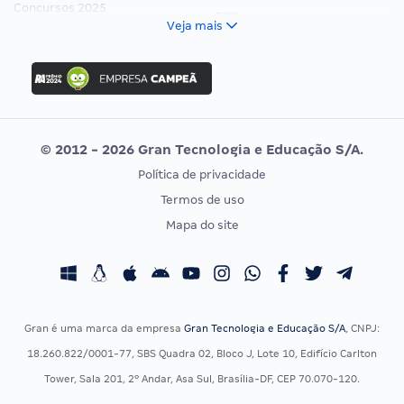
Concursos 2025
FCC
Veja mais
Concurso Nacional Unificado
FGV
Concurso Ibama
Idecan
Concurso MPU
Selecon
Editais publicados
Uniase
© 2012 - 2026 Gran Tecnologia e Educação S/A.
Vunesp
Política de privacidade
CONCURSOS POR PROFISSÃO
EXAME DE ORDEM
Termos de uso
Concursos Administrativos
OAB
Mapa do site
Concursos Educação
Prova OAB
Concursos Fiscais
Calendário OAB
Concursos Jurídicos
Questões OAB
Concursos Militares
Recursos OAB
Gran é uma marca da empresa
Gran Tecnologia e Educação S/A
, CNPJ:
Concursos Policiais
Exame de Ordem
18.260.822/0001-77, SBS Quadra 02, Bloco J, Lote 10, Edifício Carlton
Concursos Saúde
Tower, Sala 201, 2º Andar, Asa Sul, Brasília-DF, CEP 70.070-120.
Concursos Tribunais