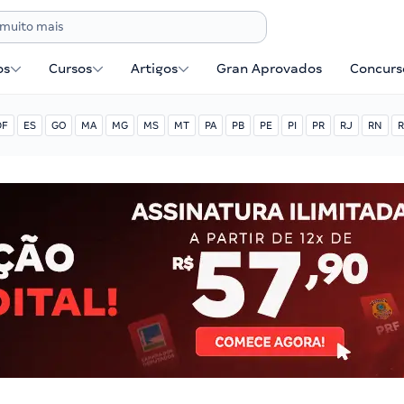
os
Cursos
Artigos
Gran Aprovados
Concurse
DF
ES
GO
MA
MG
MS
MT
PA
PB
PE
PI
PR
RJ
RN
R