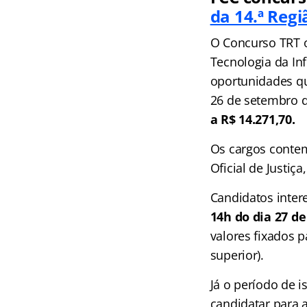
da 14.ª Regi
O Concurso TRT of
Tecnologia da In
oportunidades qu
26 de setembro d
a R$ 14.271,70.
Os cargos contemp
Oficial de Justiç
Candidatos intere
14h do dia 27 d
valores fixados p
superior).
Já o período de i
candidatar para 