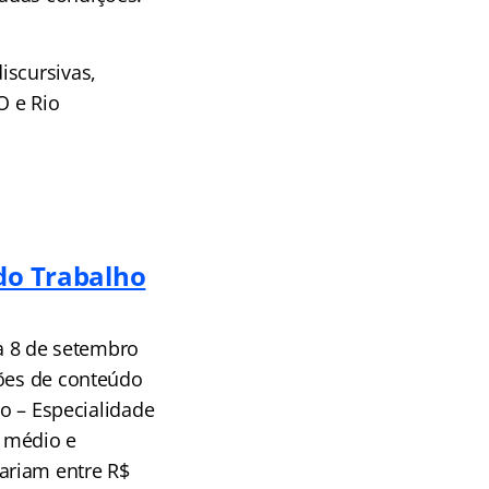
iscursivas,
O e Rio
do Trabalho
ia 8 de setembro
tões de conteúdo
do – Especialidade
l médio e
ariam entre R$