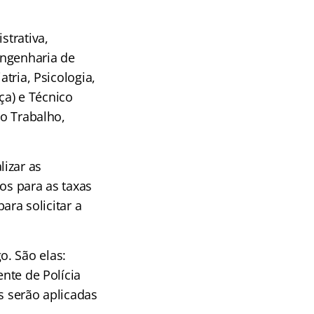
strativa,
 Engenharia de
atria, Psicologia,
iça) e Técnico
do Trabalho,
izar as
dos para as taxas
ara solicitar a
o. São elas:
ente de Polícia
s serão aplicadas