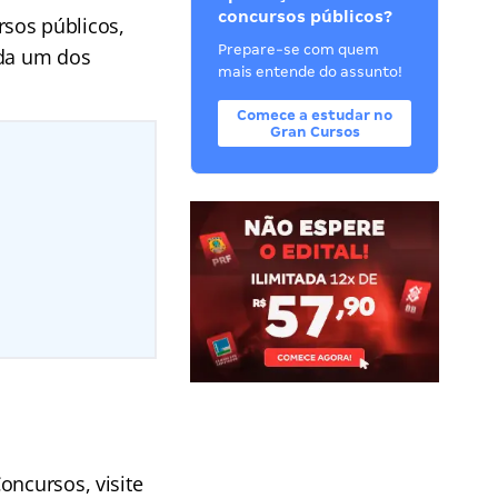
concursos públicos?
sos públicos,
Prepare-se com quem
ada um dos
mais entende do assunto!
Comece a estudar no
Gran Cursos
oncursos, visite