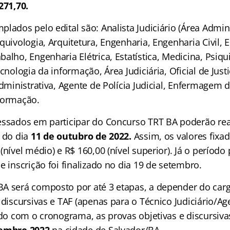
271,70.
lados pelo edital são: Analista Judiciário (Área Admini
quivologia, Arquitetura, Engenharia, Engenharia Civil,
alho, Engenharia Elétrica, Estatística, Medicina, Psiqui
ecnologia da informação, Área Judiciária, Oficial de Just
Administrativa, Agente de Polícia Judicial, Enfermagem 
formação.
essados em participar do Concurso TRT BA poderão real
 do dia
11 de outubro de 2022.
Assim, os valores fixa
nível médio) e R$ 160,00 (nível superior). Já o período p
e inscrição foi finalizado no dia 19 de setembro.
A será composto por até 3 etapas, a depender do carg
 discursivas e TAF (apenas para o Técnico Judiciário/Ag
rdo com o cronograma, as provas objetivas e discursiva