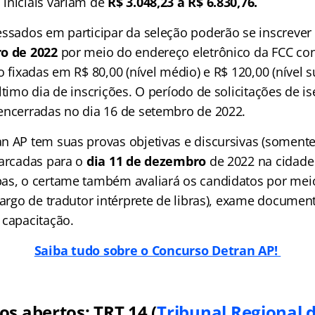
iniciais variam de
R$ 3.048,23 a R$ 6.830,76.
essados em participar da seleção poderão se inscrever
ro de 2022
por meio do endereço eletrônico da FCC con
o fixadas em R$ 80,00 (nível médio) e R$ 120,00 (nível 
ltimo dia de inscrições. O período de solicitações de i
encerradas no dia 16 de setembro de 2022.
n AP tem suas provas objetivas e discursivas (somente
marcadas para o
dia 11 de dezembro
de 2022 na cidade
as, o certame também avaliará os candidatos por mei
cargo de tradutor intérprete de libras), exame documen
 capacitação.
Saiba tudo sobre o Concurso Detran AP!
s abertos: TRT 14 (
Tribunal Regional 