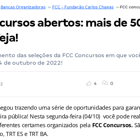
Bancas Organizadoras
››
FCC - Fundação Carlos Chagas
››
cursos abertos: mais de 5
eja!
mento das seleções da FCC Concursos em que voc
 4 de outubro de 2022!
4
0
22
egou trazendo uma série de oportunidades para garant
ira pública! Nesta segunda-feira (04/10) você pode real
iferentes certames organizados pela
FCC Concursos.
Sã
o, TRT ES e TRT BA.