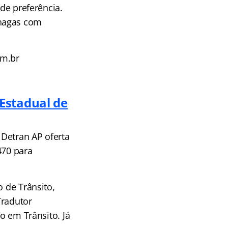
 de preferência.
Chagas com
om.br
Estadual de
Detran AP oferta
470 para
o de Trânsito,
Tradutor
go em Trânsito. Já