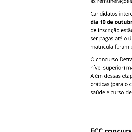
as remunerações 
Candidatos inter
dia 10 de outub
de inscrição estã
ser pagas até o ú
matrícula foram 
O concurso Detra
nível superior) 
Além dessas etap
práticas (para o 
saúde e curso de
FCC concurso