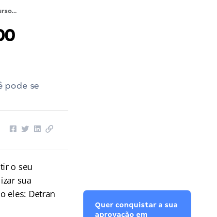
FCC concursos abertos: mais de 500 vagas! Veja!
00
ê pode se
ir o seu
izar sua
o eles: Detran
Quer conquistar a sua
aprovação em