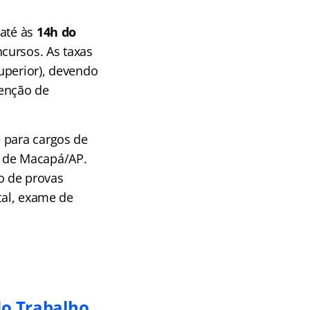
 até às
14h do
cursos. As taxas
superior), devendo
senção de
 para cargos de
 de Macapá/AP.
o de provas
tal, exame de
do Trabalho