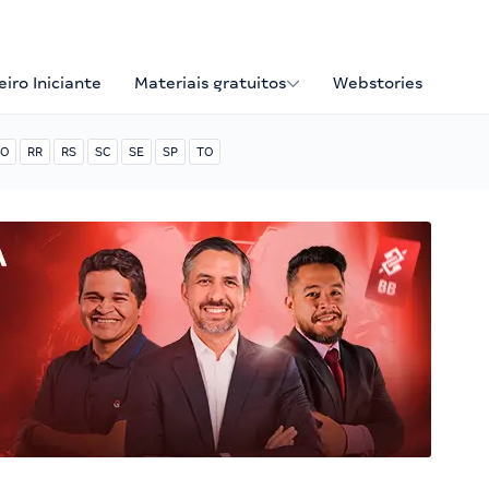
iro Iniciante
Materiais gratuitos
Webstories
O
RR
RS
SC
SE
SP
TO