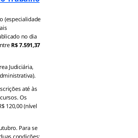
o (especialidade
ais
ublicado no dia
entre
R$ 7.591,37
ea Judiciária,
dministrativa).
scrições até às
cursos. Os
R$ 120,00 (nível
outubro. Para se
 duas condições: