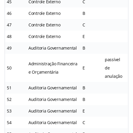
45
Controle Externo
C
46
Controle Externo
B
47
Controle Externo
C
48
Controle Externo
E
49
Auditoria Governamental
B
passível
Administração Financeira
50
E
de
e Orçamentária
anulação
51
Auditoria Governamental
B
52
Auditoria Governamental
B
53
Auditoria Governamental
E
54
Auditoria Governamental
C