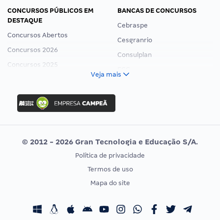
CONCURSOS PÚBLICOS EM
BANCAS DE CONCURSOS
DESTAQUE
Cebraspe
Concursos Abertos
Cesgranrio
Concursos 2026
Consulplan
Concursos 2025
FCC
Veja mais
Concurso Nacional Unificado
FGV
Concurso Ibama
Idecan
Concurso MPU
Selecon
Editais publicados
Uniase
© 2012 - 2026 Gran Tecnologia e Educação S/A.
Vunesp
Política de privacidade
CONCURSOS POR PROFISSÃO
EXAME DE ORDEM
Termos de uso
Concursos Administrativos
OAB
Mapa do site
Concursos Educação
Prova OAB
Concursos Fiscais
Calendário OAB
Concursos Jurídicos
Questões OAB