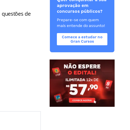
aprovação em
concursos públicos?
 questões de
Prepare-se com quem
mais entende do assunto!
Comece a estudar no
Gran Cursos