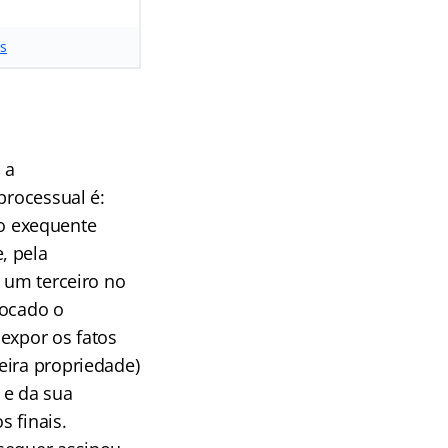
es
 a
processual é:
o exequente
, pela
é um terceiro no
locado o
expor os fatos
eira propriedade)
 e da sua
s finais.