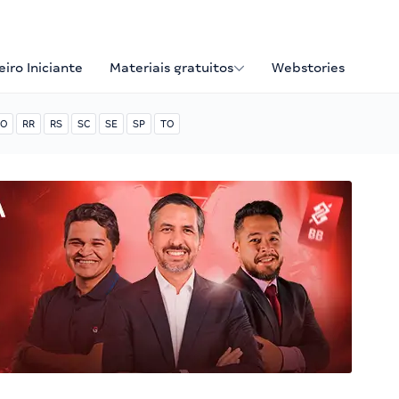
iro Iniciante
Materiais gratuitos
Webstories
O
RR
RS
SC
SE
SP
TO