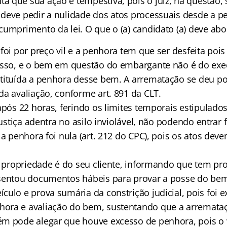
 que sua ação é tempestiva, pois o juiz, na questão,
deve pedir a nulidade dos atos processuais desde a p
cumprimento da lei. O que o (a) candidato (a) deve abo
foi por preço vil e a penhora tem que ser desfeita pois
esso, e o bem em questão do embargante não é do exe
tituída a penhora desse bem. A arrematação se deu p
da avaliação, conforme art. 891 da CLT.
após 22 horas, ferindo os limites temporais estipulado
 justiça adentra no asilo inviolável, não podendo entrar
 a penhora foi nula (art. 212 do CPC), pois os atos dev
 a propriedade é do seu cliente, informando que tem pr
esentou documentos hábeis para provar a posse do b
culo e prova sumária da constrição judicial, pois foi 
ora e avaliação do bem, sustentando que a arremata
m pode alegar que houve excesso de penhora, pois o v