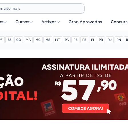
os
Cursos
Artigos
Gran Aprovados
Concurse
DF
ES
GO
MA
MG
MS
MT
PA
PB
PE
PI
PR
RJ
RN
R