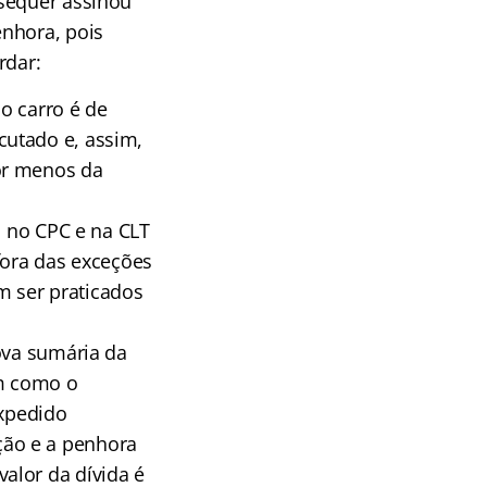
 sequer assinou
enhora, pois
rdar:
 o carro é de
cutado e, assim,
or menos da
s no CPC e na CLT
 fora das exceções
em ser praticados
ova sumária da
em como o
expedido
ção e a penhora
alor da dívida é