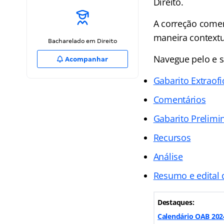
Direito.
A correção come
maneira contextua
Bacharelado em Direito
Navegue pelo e s
Acompanhar
Gabarito Extraofi
Comentários
Gabarito Prelimi
Recursos
Análise
Resumo e edital
Destaques:
Calendário OAB 2024: