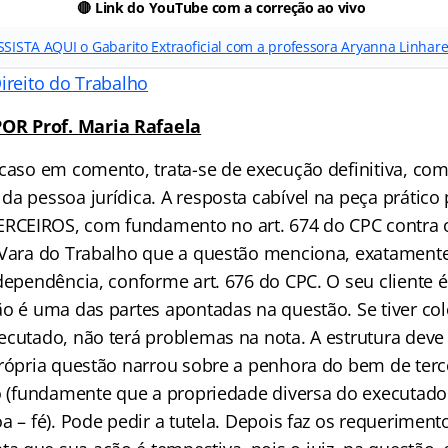
🔴
Link do YouTube com a correção ao vivo
SSISTA AQUI o Gabarito Extraoficial com a professora Aryanna Linhar
ireito do Trabalho
R Prof. Maria Rafaela
 caso em comento, trata-se de execução definitiva, com
a pessoa jurídica. A resposta cabível na peça prático 
CEIROS, com fundamento no art. 674 do CPC contra 
 Vara do Trabalho que a questão menciona, exatamente
dependência, conforme art. 676 do CPC. O seu cliente 
ão é uma das partes apontadas na questão. Se tiver co
ecutado, não terá problemas na nota. A estrutura deve 
própria questão narrou sobre a penhora do bem de terc
to (fundamente que a propriedade diversa do executado
a – fé). Pode pedir a tutela. Depois faz os requerimento