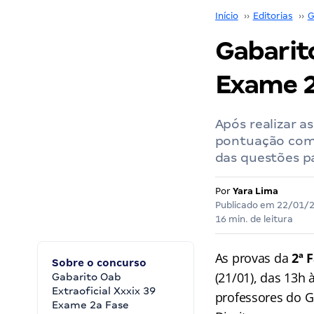
Início
››
Editorias
››
G
Gabarito
Exame 2
Após realizar 
pontuação com o
das questões pa
Por
Yara Lima
Publicado em
22/01/
16 min. de leitura
As provas da
2ª 
Sobre o concurso
(21/01), das 13h 
Gabarito Oab
Extraoficial Xxxix 39
professores do 
Exame 2a Fase