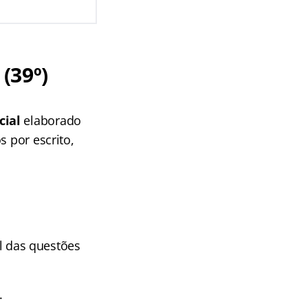
(39º)
cial
elaborado
s por escrito,
al das questões
.