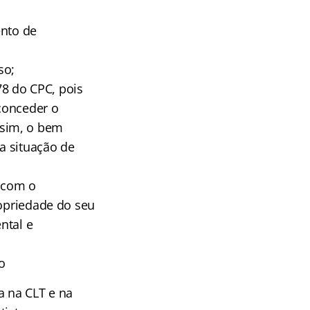
ento de
so;
78 do CPC, pois
 conceder o
ssim, o bem
a situação de
, com o
ropriedade do seu
ntal e
o
a na CLT e na