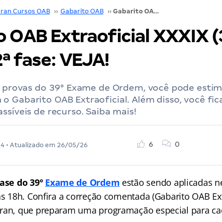
ran Cursos OAB
››
Gabarito OAB
››
Gabarito OAB Extraoficial XXXIX (39º) Exame 2ª fase: VEJA!
 OAB Extraoficial XXXIX (
ª fase: VEJA!
as provas do 39° Exame de Ordem, você pode estim
 Gabarito OAB Extraoficial. Além disso, você fic
ssíveis de recurso. Saiba mais!
6
0
24
• Atualizado em
26/05/26
Fase do 39º
Exame de Ordem
estão sendo aplicadas 
às 18h. Confira a correção comentada (Gabarito OAB Ext
Gran, que preparam uma programação especial para c