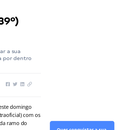
39º)
ar a sua
a por dentro
neste domingo
raoficial) com os
ada ramo do
Quer conquistar a sua