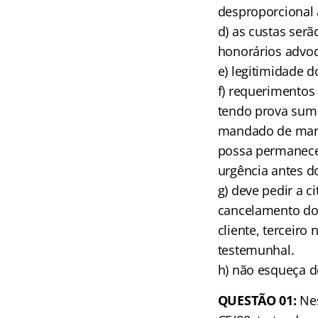
desproporcional 
d) as custas ser
honorários advoc
e) legitimidade d
f) requerimentos 
tendo prova sumár
mandado de manu
possa permanecer
urgência antes do
g) deve pedir a 
cancelamento do 
cliente, terceir
testemunhal.
h) não esqueça de
QUESTÃO 01:
Nes