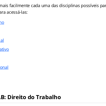
mais facilmente cada uma das disciplinas possíveis pa
ara acessá-las:
lho
al
ativo
ional
B: Direito do Trabalho