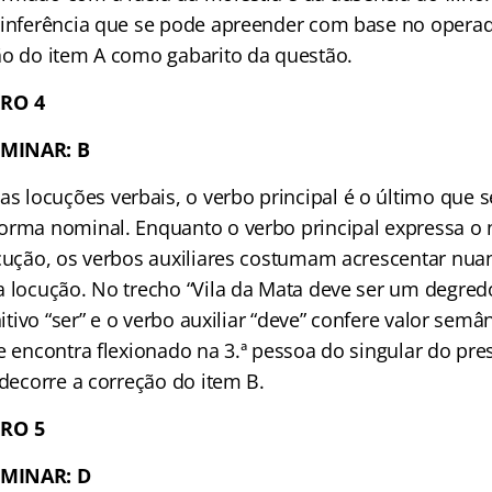
 inferência que se pode apreender com base no operado
ão do item A como gabarito da questão.
RO 4
IMINAR: B
s locuções verbais, o verbo principal é o último que s
orma nominal. Enquanto o verbo principal expressa o 
ocução, os verbos auxiliares costumam acrescentar nua
a locução. No trecho “Vila da Mata deve ser um degredo
nitivo “ser” e o verbo auxiliar “deve” confere valor semâ
se encontra flexionado na 3.ª pessoa do singular do p
 decorre a correção do item B.
RO 5
IMINAR: D