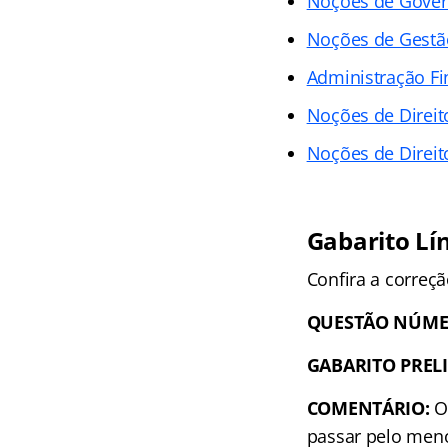
Noções de Gover
Noções de Gestã
Administração Fi
Noções de Direit
Noções de Direit
Gabarito Lí
Confira a correç
QUESTÃO NÚME
GABARITO PREL
COMENTÁRIO:
O 
passar pelo meno