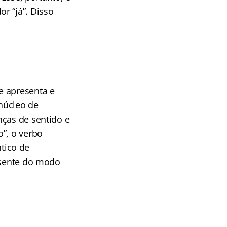
r “já”. Disso
e apresenta e
núcleo de
nças de sentido e
”, o verbo
ntico de
resente do modo