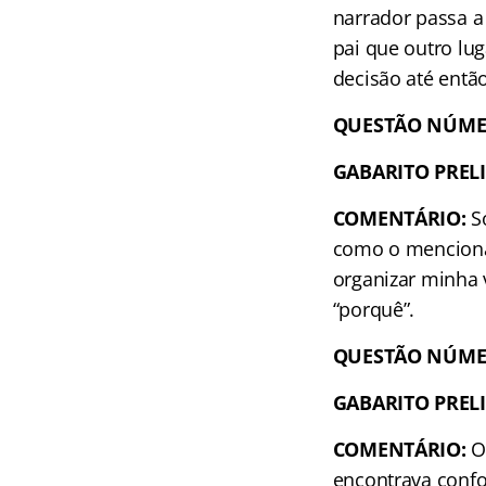
narrador passa a 
pai que outro lug
decisão até entã
QUESTÃO NÚME
GABARITO PREL
COMENTÁRIO:
So
como o mencionad
organizar minha 
“porquê”.
QUESTÃO NÚME
GABARITO PREL
COMENTÁRIO:
O 
encontrava confo