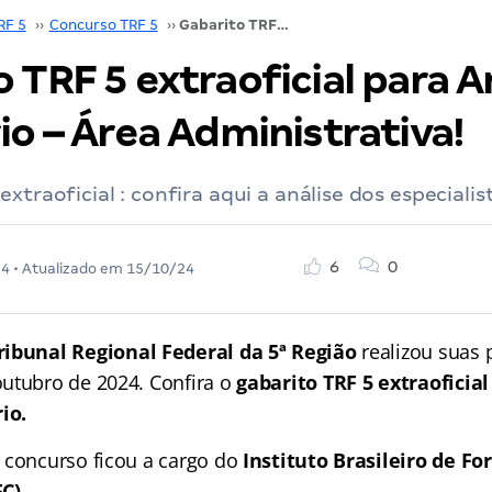
RF 5
››
Concurso TRF 5
››
Gabarito TRF 5 extraoficial para Analista Judiciário – Área Administrativa!
 TRF 5 extraoficial para A
io – Área Administrativa!
xtraoficial : confira aqui a análise dos especialis
6
0
24
• Atualizado em
15/10/24
ribunal Regional Federal da 5ª Região
realizou suas 
utubro de 2024. Confira o
gabarito TRF 5 extraoficial
io.
 concurso ficou a cargo do
Instituto Brasileiro de F
C).