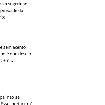
ga a sugerir ao
ropriedade da
ito.
e sem acento,
lho é que desejo
”; em D,
pai não se
Esse, portanto, é