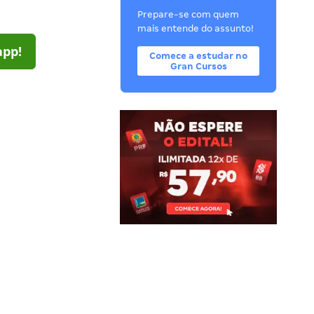
Prepare-se com quem
mais entende do assunto!
app!
Comece a estudar no
Gran Cursos