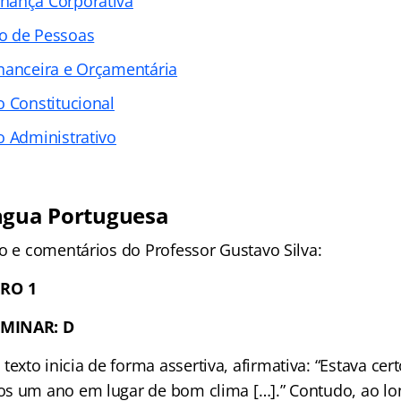
nança Corporativa
o de Pessoas
nanceira e Orçamentária
o Constitucional
o Administrativo
ngua Portuguesa
ão e comentários do Professor Gustavo Silva:
RO 1
IMINAR: D
texto inicia de forma assertiva, afirmativa: “Estava cert
s um ano em lugar de bom clima […].” Contudo, ao lon