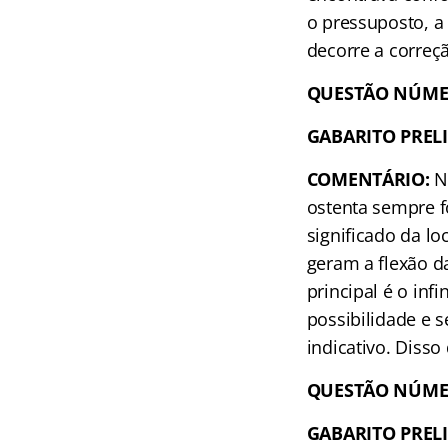
o pressuposto, a
decorre a correç
QUESTÃO NÚME
GABARITO PREL
COMENTÁRIO:
Na
ostenta sempre f
significado da l
geram a flexão d
principal é o infi
possibilidade e 
indicativo. Disso
QUESTÃO NÚME
GABARITO PREL