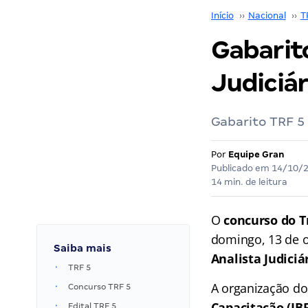
Início
››
Nacional
››
T
Gabarito
Judiciár
Gabarito TRF 5 e
Por
Equipe Gran
Publicado em
14/10/
14 min. de leitura
O
concurso do T
domingo, 13 de o
Saiba mais
Analista Judiciár
TRF 5
A organização do
Concurso TRF 5
Capacitação (IBF
Edital TRF 5