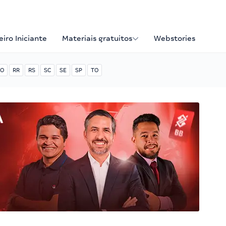
iro Iniciante
Materiais gratuitos
Webstories
O
RR
RS
SC
SE
SP
TO