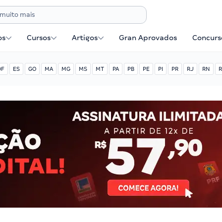
os
Cursos
Artigos
Gran Aprovados
Concurse
DF
ES
GO
MA
MG
MS
MT
PA
PB
PE
PI
PR
RJ
RN
R