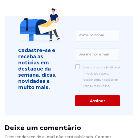
Cadastre-se e
receba as
notícias em
Concordo com a Política de
destaque da
Privacidade e aceito
semana, dicas,
receber comunicações do
novidades e
Gran Cursos Online.
muito mais.
Deixe um comentário
O seu endereço de e-mail não será publicado.
Campos