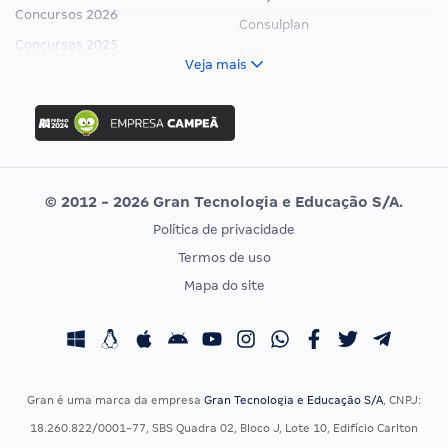
Concursos 2026
Consulplan
Concursos 2025
FCC
Veja mais
Concurso Nacional Unificado
FGV
Concurso Ibama
Idecan
Concurso MPU
Selecon
Editais publicados
Uniase
© 2012 - 2026 Gran Tecnologia e Educação S/A.
Vunesp
Política de privacidade
CONCURSOS POR PROFISSÃO
EXAME DE ORDEM
Termos de uso
Concursos Administrativos
OAB
Mapa do site
Concursos Educação
Prova OAB
Concursos Fiscais
Calendário OAB
Concursos Jurídicos
Questões OAB
Concursos Militares
Recursos OAB
Gran é uma marca da empresa
Gran Tecnologia e Educação S/A
, CNPJ:
Concursos Policiais
Exame de Ordem
18.260.822/0001-77, SBS Quadra 02, Bloco J, Lote 10, Edifício Carlton