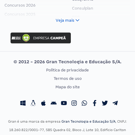
Concursos 2026
Consulplan
Concursos 2025
FCC
Veja mais
Concurso Nacional Unificado
FGV
Concurso Ibama
Idecan
Concurso MPU
Selecon
Editais publicados
Uniase
© 2012 - 2026 Gran Tecnologia e Educação S/A.
Vunesp
Política de privacidade
CONCURSOS POR PROFISSÃO
EXAME DE ORDEM
Termos de uso
Concursos Administrativos
OAB
Mapa do site
Concursos Educação
Prova OAB
Concursos Fiscais
Calendário OAB
Concursos Jurídicos
Questões OAB
Concursos Militares
Recursos OAB
Gran é uma marca da empresa
Gran Tecnologia e Educação S/A
, CNPJ:
Concursos Policiais
Exame de Ordem
18.260.822/0001-77, SBS Quadra 02, Bloco J, Lote 10, Edifício Carlton