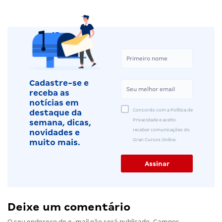
Cadastre-se e
receba as
notícias em
Concordo com a Política de
destaque da
Privacidade e aceito
semana, dicas,
receber comunicações do
novidades e
Gran Cursos Online.
muito mais.
Deixe um comentário
O seu endereço de e-mail não será publicado.
Campos