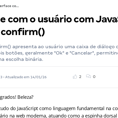
Interface com o usuário com JavaScript – Método confirm()
ce com o usuário com Java
confirm()
rm() apresenta ao usuário uma caixa de diálogo
s botões, geralmente "Ok" e "Cancelar", permiti
a escolha binária.
2
0
23
• Atualizado em
14/01/26
grados! Beleza?
studo do JavaScript como linguagem fundamental na co
uário na web moderna, atuando como a espinha dorsal 