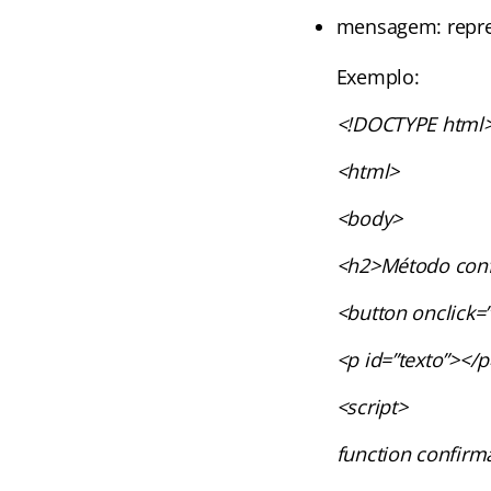
mensagem: repre
Exemplo:
<!DOCTYPE html
<html>
<body>
<h2>Método conf
<button onclick=
<p id=”texto”></p
<script>
function confirma