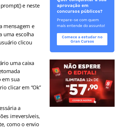
 prompt() e neste
aprovação em
concursos públicos?
Prepare-se com quem
uma mensagem e
mais entende do assunto!
ça uma escolha
Comece a estudar no
usuário clicou
Gran Cursos
ário uma caixa
retomada
o em sua
rio clicar em “Ok”
essária a
es irreversíveis,
te, como o envio