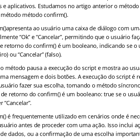
 e aplicativos. Estudamos no artigo anterior o método
 método método confirm().
m()apresenta ao usuário uma caixa de diálogo com 
almente “Ok” e “Cancelar”, permitindo que o usuário fa
de retorno do confirm() é um booleano, indicando se o 
ro) ou “Cancelar” (falso).
o método pausa a execução do script e mostra ao usu
uma mensagem e dois botões. A execução do script é 
suário fazer sua escolha, tornando o método síncron
 de retorno do confirm() é um booleano: true se o usuá
r “Cancelar”.
() é frequentemente utilizado em cenários onde é nec
suário antes de proceder com uma ação. Isso inclui açõ
de dados, ou a confirmação de uma escolha importan