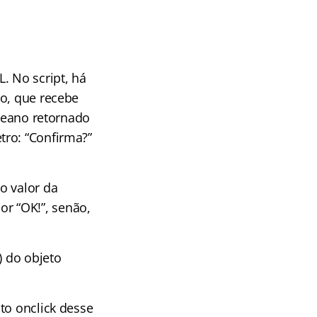
 No script, há
to, que recebe
oleano retornado
tro: “Confirma?”
o valor da
lor “OK!”, senão,
) do objeto
to onclick desse