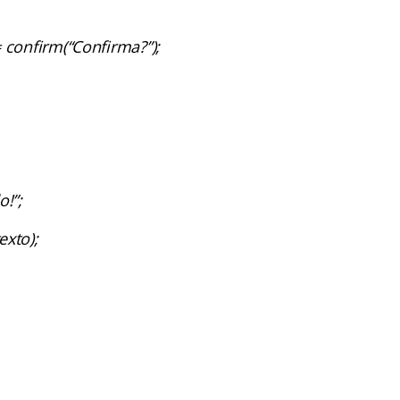
 confirm(“Confirma?”);
o!”;
exto);