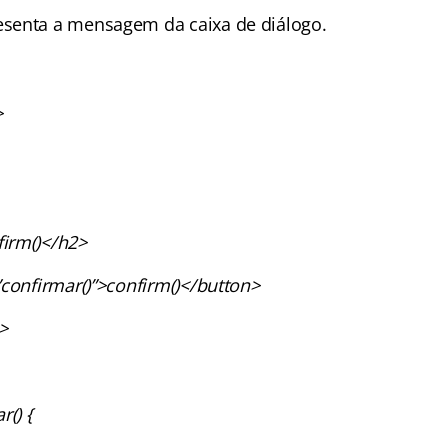
senta a mensagem da caixa de diálogo.
>
irm()</h2>
”confirmar()”>confirm()</button>
>
r() {