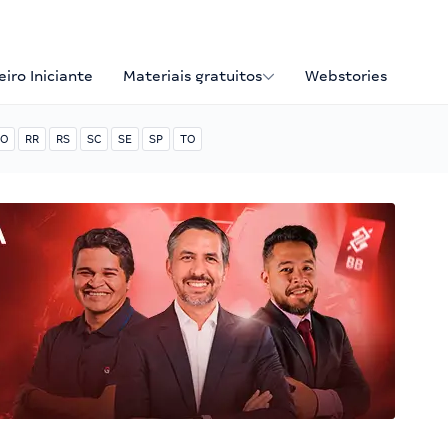
iro Iniciante
Materiais gratuitos
Webstories
O
RR
RS
SC
SE
SP
TO