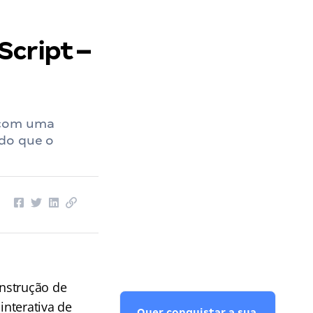
Script –
 com uma
ndo que o
nstrução de
interativa de
Quer conquistar a sua