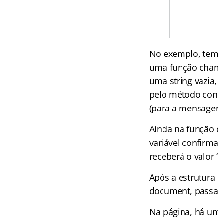
No exemplo, temo
uma função chama
uma string vazia,
pelo método conf
(para a mensagem
Ainda na função 
variável confirmac
receberá o valor 
Após a estrutura 
document, passan
Na página, há um