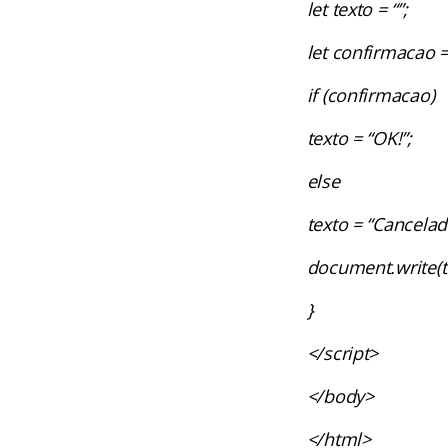
let texto = “”;
let confirmacao =
if (confirmacao)
texto = “OK!”;
else
texto = “Cancelad
document.write(t
}
</script>
</body>
</html>