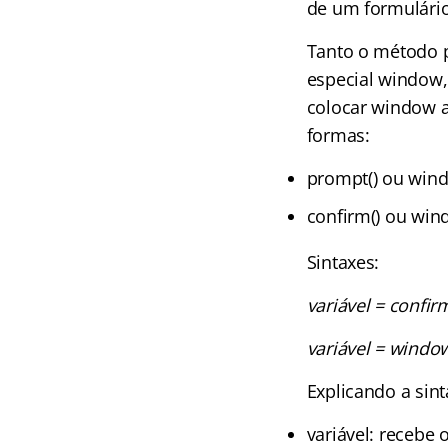
de um formulário
Tanto o método p
especial window,
colocar window 
formas:
prompt() ou wind
confirm() ou win
Sintaxes:
variável = confi
variável = wind
Explicando a sint
variável: recebe