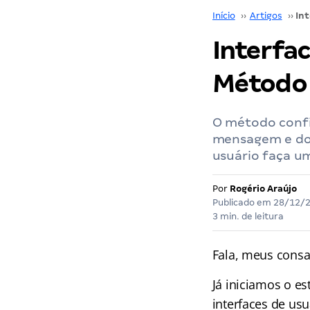
Início
››
Artigos
››
Interfa
Método 
O método confi
mensagem e doi
usuário faça um
Por
Rogério Araújo
Publicado em
28/12/
3 min. de leitura
Fala, meus consa
Já iniciamos o e
interfaces de us