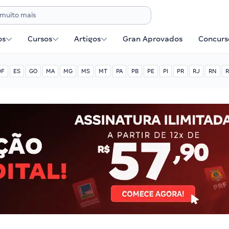
os
Cursos
Artigos
Gran Aprovados
Concurse
DF
ES
GO
MA
MG
MS
MT
PA
PB
PE
PI
PR
RJ
RN
R