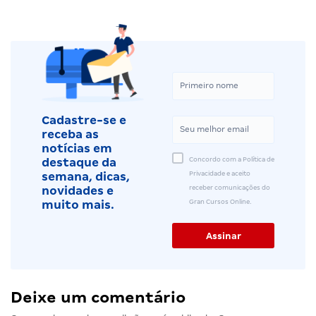
Cadastre-se e
receba as
notícias em
Concordo com a Política de
destaque da
Privacidade e aceito
semana, dicas,
receber comunicações do
novidades e
Gran Cursos Online.
muito mais.
Deixe um comentário