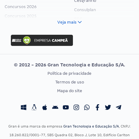
Cesgranrio
Concursos 2026
Consulplan
Concursos 2025
FCC
Veja mais
Concurso Nacional Unificado
FGV
Concurso Ibama
Idecan
Concurso MPU
Selecon
Editais publicados
Uniase
© 2012 - 2026 Gran Tecnologia e Educação S/A.
Vunesp
Política de privacidade
CONCURSOS POR PROFISSÃO
EXAME DE ORDEM
Termos de uso
Concursos Administrativos
OAB
Mapa do site
Concursos Educação
Prova OAB
Concursos Fiscais
Calendário OAB
Concursos Jurídicos
Questões OAB
Concursos Militares
Recursos OAB
Gran é uma marca da empresa
Gran Tecnologia e Educação S/A
, CNPJ:
Concursos Policiais
Exame de Ordem
18.260.822/0001-77, SBS Quadra 02, Bloco J, Lote 10, Edifício Carlton