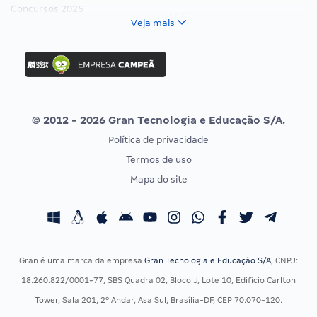
Concursos 2025
FCC
Veja mais
Concurso Nacional Unificado
FGV
Concurso Ibama
Idecan
Concurso MPU
Selecon
Editais publicados
Uniase
© 2012 - 2026 Gran Tecnologia e Educação S/A.
Vunesp
Política de privacidade
CONCURSOS POR PROFISSÃO
EXAME DE ORDEM
Termos de uso
Concursos Administrativos
OAB
Mapa do site
Concursos Educação
Prova OAB
Concursos Fiscais
Calendário OAB
Concursos Jurídicos
Questões OAB
Concursos Militares
Recursos OAB
Gran é uma marca da empresa
Gran Tecnologia e Educação S/A
, CNPJ:
Concursos Policiais
Exame de Ordem
18.260.822/0001-77, SBS Quadra 02, Bloco J, Lote 10, Edifício Carlton
Concursos Saúde
Tower, Sala 201, 2º Andar, Asa Sul, Brasília-DF, CEP 70.070-120.
Concursos Tribunais