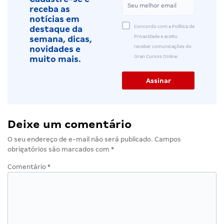
receba as
notícias em
Concordo com a Política de
destaque da
Privacidade e aceito
semana, dicas,
receber comunicações do
novidades e
Gran Cursos Online.
muito mais.
Deixe um comentário
O seu endereço de e-mail não será publicado.
Campos
obrigatórios são marcados com
*
Comentário
*