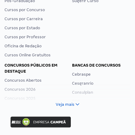
Pós-Graduação
Sugerir Curso
Cursos por Concurso
Cursos por Carreira
Cursos por Estado
Cursos por Professor
Oficina de Redação
Cursos Online Gratuitos
CONCURSOS PÚBLICOS EM
BANCAS DE CONCURSOS
DESTAQUE
Cebraspe
Concursos Abertos
Cesgranrio
Concursos 2026
Consulplan
Concursos 2025
FCC
Veja mais
Concurso Nacional Unificado
FGV
Concurso Ibama
Idecan
Concurso MPU
Selecon
Editais publicados