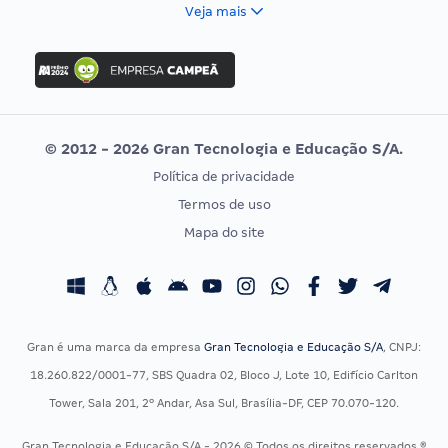
FCC
Veja mais
Concurso Nacional Unificado
FGV
Concurso Ibama
Idecan
Concurso MPU
Selecon
Editais publicados
Uniase
© 2012 - 2026 Gran Tecnologia e Educação S/A.
Vunesp
Política de privacidade
CONCURSOS POR PROFISSÃO
EXAME DE ORDEM
Termos de uso
Concursos Administrativos
OAB
Mapa do site
Concursos Educação
Prova OAB
Concursos Fiscais
Calendário OAB
Concursos Jurídicos
Questões OAB
Concursos Militares
Recursos OAB
Gran é uma marca da empresa
Gran Tecnologia e Educação S/A
, CNPJ:
Concursos Policiais
Exame de Ordem
18.260.822/0001-77, SBS Quadra 02, Bloco J, Lote 10, Edifício Carlton
Concursos Saúde
Tower, Sala 201, 2º Andar, Asa Sul, Brasília-DF, CEP 70.070-120.
Concursos Tribunais
Gran Tecnologia e Educação S/A - 2026 © Todos os direitos reservados ®