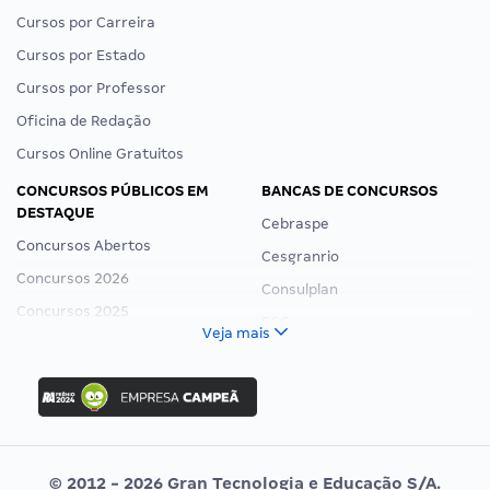
Cursos por Carreira
Cursos por Estado
Cursos por Professor
Oficina de Redação
Cursos Online Gratuitos
CONCURSOS PÚBLICOS EM
BANCAS DE CONCURSOS
DESTAQUE
Cebraspe
Concursos Abertos
Cesgranrio
Concursos 2026
Consulplan
Concursos 2025
FCC
Veja mais
Concurso Nacional Unificado
FGV
Concurso Ibama
Idecan
Concurso MPU
Selecon
Editais publicados
Uniase
© 2012 - 2026 Gran Tecnologia e Educação S/A.
Vunesp