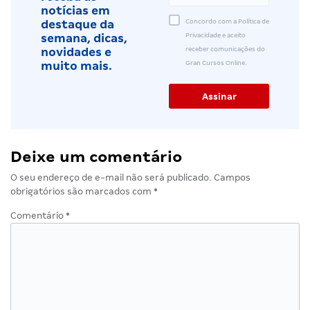
notícias em
Concordo com a Política de
destaque da
Privacidade e aceito
semana, dicas,
receber comunicações do
novidades e
Gran Cursos Online.
muito mais.
Deixe um comentário
O seu endereço de e-mail não será publicado.
Campos
obrigatórios são marcados com
*
Comentário
*