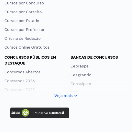
Cursos por Concurso
Cursos por Carreira
Cursos por Estado
Cursos por Professor
Oficina de Redação
Cursos Online Gratuitos
CONCURSOS PÚBLICOS EM
BANCAS DE CONCURSOS
DESTAQUE
Cebraspe
Concursos Abertos
Cesgranrio
Concursos 2026
Consulplan
Concursos 2025
FCC
Veja mais
Concurso Nacional Unificado
FGV
Concurso Ibama
Idecan
Concurso MPU
Selecon
Editais publicados
Uniase