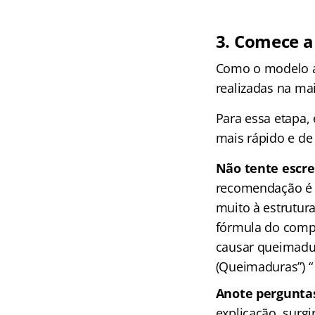
3. Comece a
Como o modelo a
realizadas na mai
Para essa etapa,
mais rápido e de 
Não tente escre
recomendação é d
muito à estrutur
fórmula do compo
causar queimadu
(Queimaduras”) “
Anote perguntas
explicação, surg