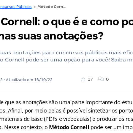
ncursos Públicos
››
Método Cornell: o que é e como pode auxiliar nas suas anotações?
Cornell: o que é e como p
 nas suas anotações?
suas anotações para concursos públicos mais efi
o Cornell pode ser uma opção para você! Saiba ma
17
0
23
• Atualizado em
18/10/23
e que as anotações são uma parte importante do estu
s. Afinal, por meio delas é possível sintetizar os pont
materiais de base (PDFs e videoaulas) e produzir os r
o. Nesse contexto, o
Método Cornell
pode ser um impo