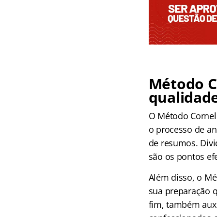
Método Co
qualidade
O Método Cornell
o processo de a
de resumos. Div
são os pontos ef
Além disso, o Mé
sua preparação q
fim, também auxil