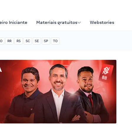
iro Iniciante
Materiais gratuitos
Webstories
O
RR
RS
SC
SE
SP
TO