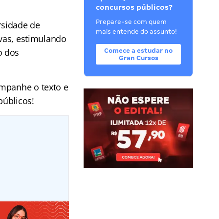
concursos públicos?
Prepare-se com quem
rsidade de
mais entende do assunto!
ivas, estimulando
o dos
Comece a estudar no
Gran Cursos
ompanhe o texto e
públicos!