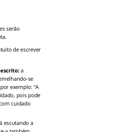
es serão
ta.
tuito de escrever
escrito:
a
semelhando-se
 por exemplo: “A
idado, pois pode
 com cuidado
tá escutando a
ote-a também