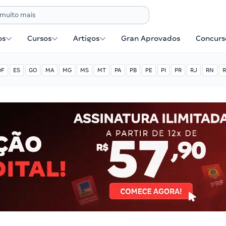
os
Cursos
Artigos
Gran Aprovados
Concurse
DF
ES
GO
MA
MG
MS
MT
PA
PB
PE
PI
PR
RJ
RN
R