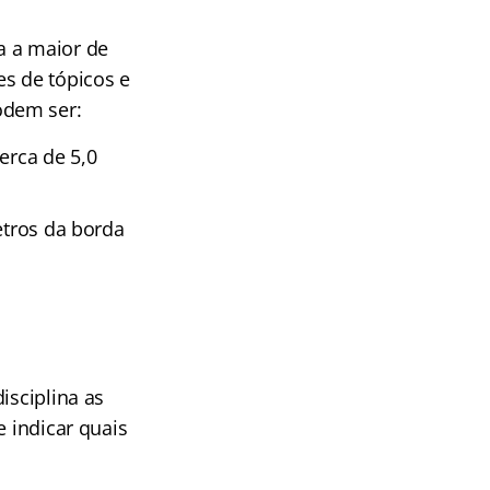
a a maior de
es de tópicos e
odem ser:
erca de 5,0
metros da borda
isciplina as
e indicar quais