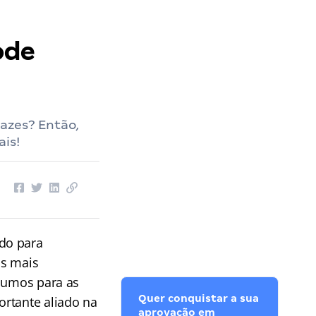
ode
cazes? Então,
is!
do para
os mais
esumos para as
Quer conquistar a sua
rtante aliado na
aprovação em