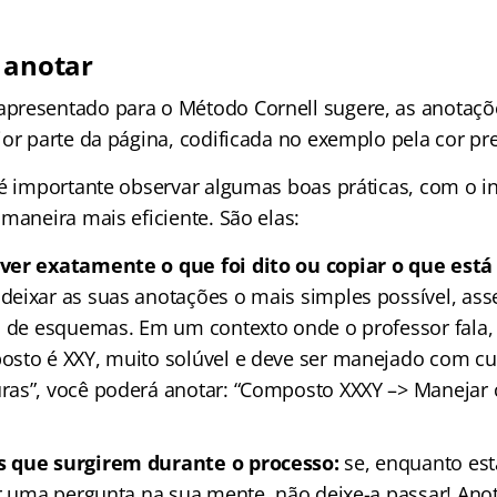
 anotar
presentado para o Método Cornell sugere, as anotaçõ
or parte da página, codificada no exemplo pela cor pre
 é importante observar algumas boas práticas, com o in
maneira mais eficiente. São elas:
ver exatamente o que foi dito ou copiar o que está 
eixar as suas anotações o mais simples possível, as
a de esquemas. Em um contexto onde o professor fala,
sto é XXY, muito solúvel e deve ser manejado com cu
ras”, você poderá anotar: “Composto XXXY –> Manejar
 que surgirem durante o processo:
se, enquanto es
ir uma pergunta na sua mente, não deixe-a passar! An