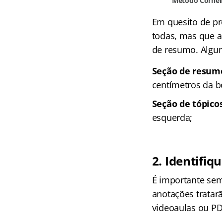
Método Cornell
Em quesito de pr
todas, mas que a
de resumo. Algu
Seção de resumos
centímetros da bo
Seção de tópico
esquerda;
2. Identifiq
É importante semp
anotações tratarã
videoaulas ou PD