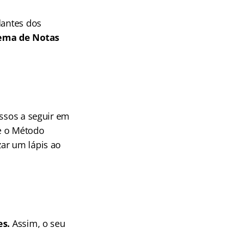
dantes dos
tema de Notas
assos a seguir em
e o Método
ar um lápis ao
es.
Assim, o seu