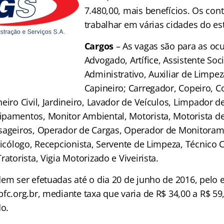
7.480,00, mais benefícios. Os cont
trabalhar em várias cidades do es
Cargos
– As vagas são para as oc
Advogado, Artífice, Assistente Socia
Administrativo, Auxiliar de Limpez
Capineiro; Carregador, Copeiro, C
eiro Civil, Jardineiro, Lavador de Veículos, Limpador d
pamentos, Monitor Ambiental, Motorista, Motorista d
sageiros, Operador de Cargas, Operador de Monitoram
sicólogo, Recepcionista, Servente de Limpeza, Técnico C
ratorista, Vigia Motorizado e Viveirista.
dem ser efetuadas até o dia 20 de junho de 2016, pelo
fc.org.br, mediante taxa que varia de R$ 34,00 a R$ 5
o.