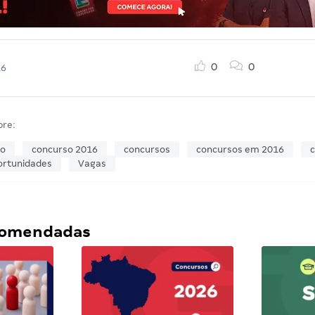
0
0
16
bre:
so
concurso 2016
concursos
concursos em 2016
c
ortunidades
Vagas
ecomendadas