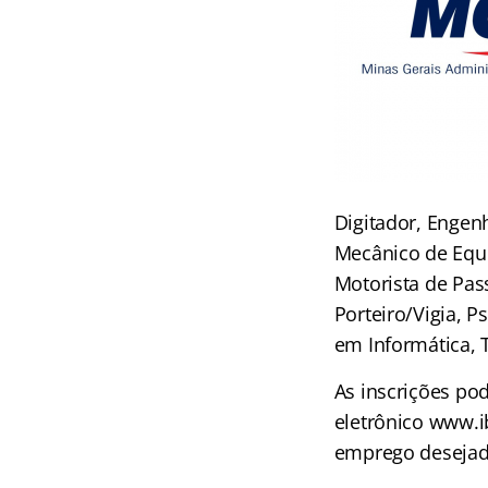
Digitador, Engenh
Mecânico de Equi
Motorista de Pas
Porteiro/Vigia, P
em Informática, T
As inscrições po
eletrônico www.ib
emprego desejad