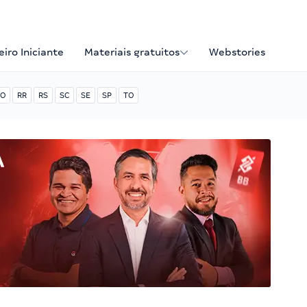
iro Iniciante
Materiais gratuitos
Webstories
O
RR
RS
SC
SE
SP
TO