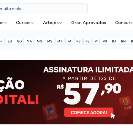
os
Cursos
Artigos
Gran Aprovados
Concurse
DF
ES
GO
MA
MG
MS
MT
PA
PB
PE
PI
PR
RJ
RN
R