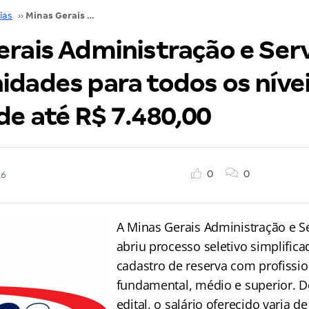
ias
››
Minas Gerais Administração e Serviços: oportunidades para todos os níveis e ganhos de até R$ 7.480,00
erais Administração e Serv
idades para todos os nívei
de até R$ 7.480,00
0
0
16
A Minas Gerais Administração e Se
abriu processo seletivo simplific
cadastro de reserva com profissio
fundamental, médio e superior. 
edital, o salário oferecido varia d