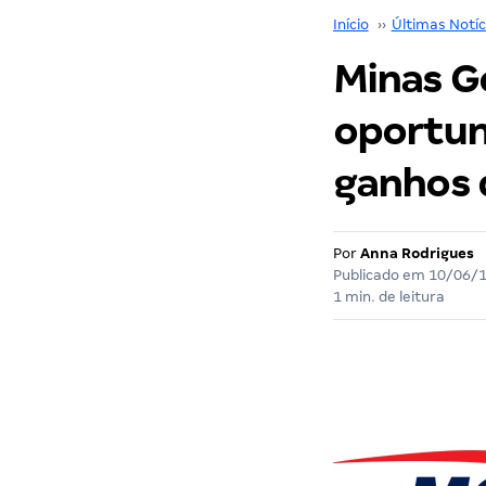
Início
››
Últimas Notíc
Minas G
oportun
ganhos 
Por
Anna Rodrigues
Publicado em
10/06/
1 min. de leitura