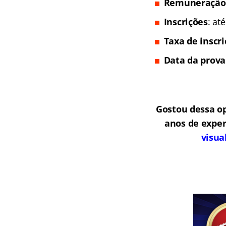
Remuneração
Inscrições
: at
Taxa de inscr
Data da prova
Gostou dessa o
anos de exper
visua