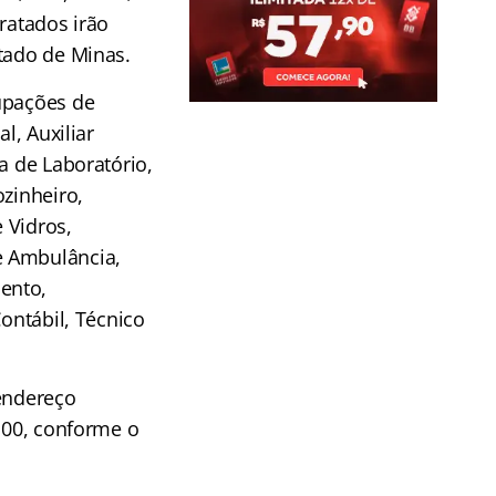
ratados irão
tado de Minas.
upações de
l, Auxiliar
a de Laboratório,
ozinheiro,
e Vidros,
e Ambulância,
ento,
ontábil, Técnico
 endereço
9,00, conforme o