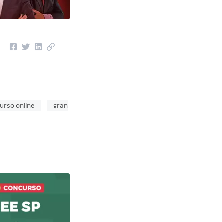
urso online
gran