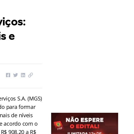
iços:
s e
rviços S.A. (MGS)
ado para formar
nais de níveis
De acordo com o
e R$ 908,20 a R$