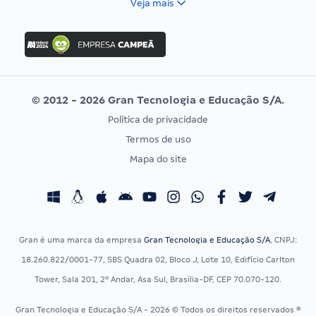
Veja mais
Concurso Nacional Unificado
FGV
Concurso Ibama
Idecan
Concurso MPU
Selecon
Editais publicados
Uniase
© 2012 - 2026 Gran Tecnologia e Educação S/A.
Vunesp
Política de privacidade
CONCURSOS POR PROFISSÃO
EXAME DE ORDEM
Termos de uso
Concursos Administrativos
OAB
Mapa do site
Concursos Educação
Prova OAB
Concursos Fiscais
Calendário OAB
Concursos Jurídicos
Questões OAB
Concursos Militares
Recursos OAB
Gran é uma marca da empresa
Gran Tecnologia e Educação S/A
, CNPJ:
Concursos Policiais
Exame de Ordem
18.260.822/0001-77, SBS Quadra 02, Bloco J, Lote 10, Edifício Carlton
Concursos Saúde
Tower, Sala 201, 2º Andar, Asa Sul, Brasília-DF, CEP 70.070-120.
Concursos Tribunais
Gran Tecnologia e Educação S/A - 2026 © Todos os direitos reservados ®