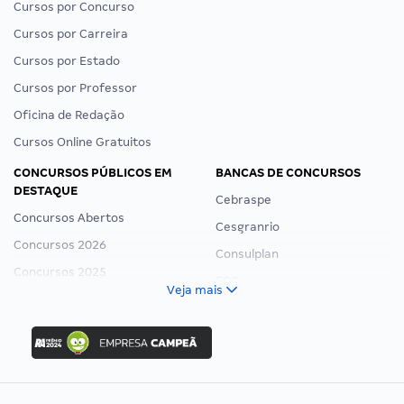
Cursos por Concurso
Cursos por Carreira
Cursos por Estado
Cursos por Professor
Oficina de Redação
Cursos Online Gratuitos
CONCURSOS PÚBLICOS EM
BANCAS DE CONCURSOS
DESTAQUE
Cebraspe
Concursos Abertos
Cesgranrio
Concursos 2026
Consulplan
Concursos 2025
FCC
Veja mais
Concurso Nacional Unificado
FGV
Concurso Ibama
Idecan
Concurso MPU
Selecon
Editais publicados
Uniase