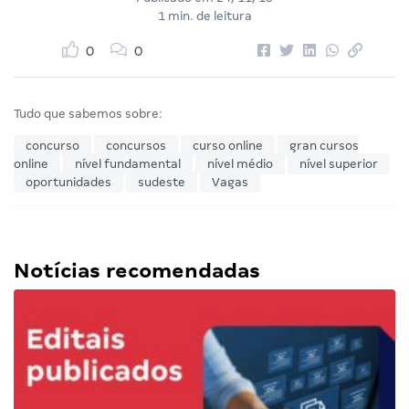
1 min. de leitura
0
0
Tudo que sabemos sobre:
concurso
concursos
curso online
gran cursos
online
nível fundamental
nível médio
nível superior
oportunidades
sudeste
Vagas
Notícias recomendadas