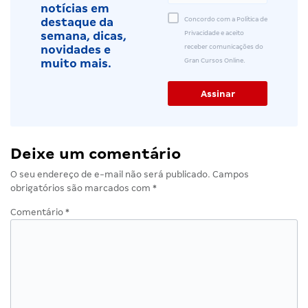
notícias em
Concordo com a Política de
destaque da
Privacidade e aceito
semana, dicas,
receber comunicações do
novidades e
Gran Cursos Online.
muito mais.
Deixe um comentário
O seu endereço de e-mail não será publicado.
Campos
obrigatórios são marcados com
*
Comentário
*