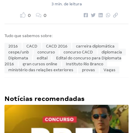
3 min. de leitura
0
0
Tudo que sabemos sobre:
2016
CACD
CACD 2016
carreira diplomática
cespe/unb
concurso
concurso CACD
diplomacia
Diplomata
edital
Edital do concurso para Diplomata
2016
gran cursos online
Instituto Rio Branco
ministério das relações exteriores
provas
Vagas
Notícias recomendadas