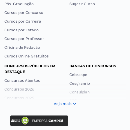
Pós-Graduação
Sugerir Curso
Cursos por Concurso
Cursos por Carreira
Cursos por Estado
Cursos por Professor
Oficina de Redação
Cursos Online Gratuitos
CONCURSOS PÚBLICOS EM
BANCAS DE CONCURSOS
DESTAQUE
Cebraspe
Concursos Abertos
Cesgranrio
Concursos 2026
Consulplan
Concursos 2025
FCC
Veja mais
Concurso Nacional Unificado
FGV
Concurso Ibama
Idecan
Concurso MPU
Selecon