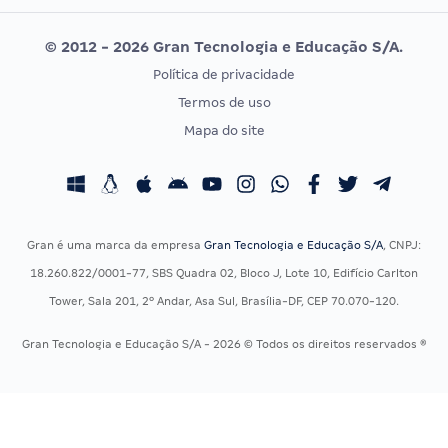
Editais publicados
Uniase
© 2012 - 2026 Gran Tecnologia e Educação S/A.
Vunesp
Política de privacidade
CONCURSOS POR PROFISSÃO
EXAME DE ORDEM
Termos de uso
Concursos Administrativos
OAB
Mapa do site
Concursos Educação
Prova OAB
Concursos Fiscais
Calendário OAB
Concursos Jurídicos
Questões OAB
Concursos Militares
Recursos OAB
Gran é uma marca da empresa
Gran Tecnologia e Educação S/A
, CNPJ:
Concursos Policiais
Exame de Ordem
18.260.822/0001-77, SBS Quadra 02, Bloco J, Lote 10, Edifício Carlton
Concursos Saúde
Tower, Sala 201, 2º Andar, Asa Sul, Brasília-DF, CEP 70.070-120.
Concursos Tribunais
Gran Tecnologia e Educação S/A - 2026 © Todos os direitos reservados ®
Residência Multiprofissional