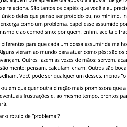
ria, alguém que aprende dia após dia a gostar de gente
se relaciona. São tantos os papéis que você e eu prec
 único deles que penso ser proibido ou, no mínimo, i
se enxerga como um problema, papel esse assumido po
mismo e ao comodismo; por quem, enfim, aceita o fra
z diferentes para que cada um possa assumir da melho
 Alguns vieram ao mundo para atuar como pés: são os
avançam. Outros fazem as vezes de mãos: servem, aca
são mente: pensam, calculam, criam. Outros são boca
selham. Você pode ser qualquer um desses, menos “o
ou em qualquer outra direção mais promissora que a 
eventuais frustrações e, ao mesmo tempo, prontos par
irá.
ar o rótulo de “problema”?