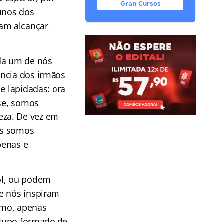
Gran Cursos
unos dos
am alcançar
da um de nós
encia dos irmãos
e lapidadas: ora
ase, somos
eza. De vez em
es somos
penas e
ol, ou podem
de nós inspiram
smo, apenas
 grupo formado de