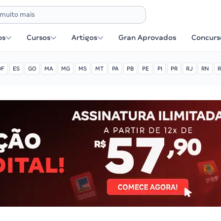
os
Cursos
Artigos
Gran Aprovados
Concurse
DF
ES
GO
MA
MG
MS
MT
PA
PB
PE
PI
PR
RJ
RN
R