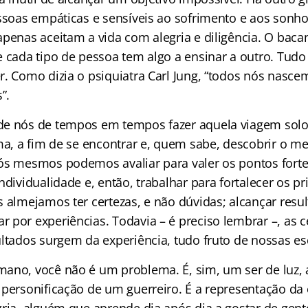
ssoas empáticas e sensíveis ao sofrimento e aos sonho
apenas aceitam a vida com alegria e diligência. O baca
e cada tipo de pessoa tem algo a ensinar a outro. Tud
. Como dizia o psiquiatra Carl Jung, “todos nós nascem
”.
de nós de tempos em tempos fazer aquela viagem solo
ma, a fim de se encontrar e, quem sabe, descobrir o m
ós mesmos podemos avaliar para valer os pontos forte
ndividualidade e, então, trabalhar para fortalecer os pr
 almejamos ter certezas, e não dúvidas; alcançar resu
 por experiências. Todavia – é preciso lembrar –, as 
ultados surgem da experiência, tudo fruto de nossas es
ano, você não é um problema. É, sim, um ser de luz, 
 personificação de um guerreiro. É a representação da 