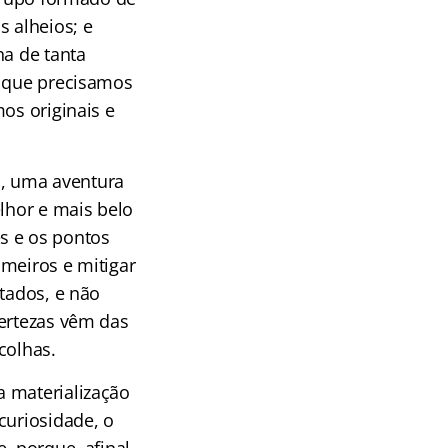
s alheios; e
na de tanta
o que precisamos
os originais e
, uma aventura
elhor e mais belo
s e os pontos
imeiros e mitigar
ltados, e não
certezas vêm das
colhas.
a materialização
curiosidade, o