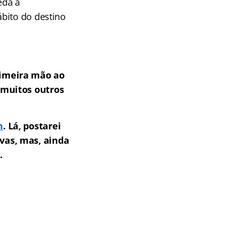
eda à
bito do destino
imeira mão ao
 muitos outros
m
. Lá, postarei
vas, mas, ainda
.