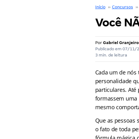
Início
››
Concursos
››
Você NÃ
Por
Gabriel Granjeiro
Publicado em
07/11/
3 min. de leitura
Cada um de nós t
personalidade qu
particulares. Até
formassem uma m
mesmo comporta
Que as pessoas 
o fato de toda p
fórmula mágica 