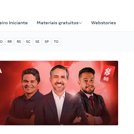
iro Iniciante
Materiais gratuitos
Webstories
O
RR
RS
SC
SE
SP
TO