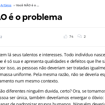
Artigos
››
Você NÃO é o problema
O é o problema
74
2
22
em lá seus talentos e interesses. Todo indivíduo nas
e é só sua e apresenta qualidades e defeitos que lhe 
 por isso, as pessoas não deveriam ser tratadas igual
assa uniforme. Pela mesma razão, não se deveria es
mento num mesmo contexto.
são diferentes ninguém duvida, certo? Ora, se tomam
essoa ser única, também deveríamos enxergar o óbvio: 
capaz de padronizar grupos humanos. Ninguém deveria