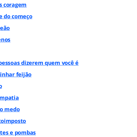
s coragem
e do começo
leão
enos
 pessoas dizerem quem você é
inhar feijão
o
empatia
ao medo
toimposto
ntes e pombas