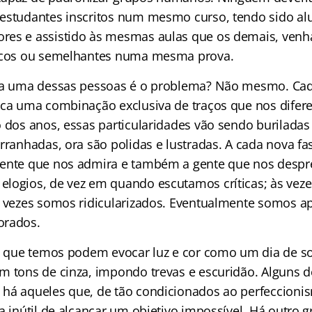
estudantes inscritos num mesmo curso, tendo sido al
res e assistido às mesmas aulas que os demais, venh
ticos ou semelhantes numa mesma prova.
ada uma dessas pessoas é o problema? Não mesmo. Ca
ica uma combinação exclusiva de traços que nos difer
 dos anos, essas particularidades vão sendo buriladas 
arranhadas, ora são polidas e lustradas. A cada nova f
gente que nos admira e também a gente que nos despr
logios, de vez em quando escutamos críticas; às vez
s vezes somos ridicularizados. Eventualmente somos a
orados.
as que temos podem evocar luz e cor como um dia de s
m tons de cinza, impondo trevas e escuridão. Alguns 
há aqueles que, de tão condicionados ao perfeccioni
va inútil de alcançar um objetivo impossível. Há outro