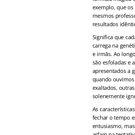
exemplo, que os 
mesmos professo
resultados idên
Significa que c
carrega na genét
e irmãs. Ao longo
são esfoladas e 
apresentados a 
quando ouvimos e
exaltados, outra
solenemente ign
As característic
fechar o tempo e
entusiasmo, mas 
arfam na tentati