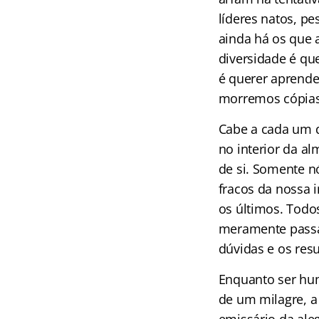
líderes natos, pe
ainda há os que 
diversidade é qu
é querer aprender
morremos cópias
Cabe a cada um 
no interior da al
de si. Somente n
fracos da nossa i
os últimos. Todos
meramente passar
dúvidas e os res
Enquanto ser hum
de um milagre, a