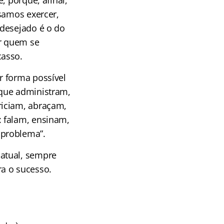
, porque, afinal,
isamos exercer,
ndesejado é o do
r quem se
casso.
r forma possível
 que administram,
riciam, abraçam,
: falam, ensinam,
 problema”.
atual, sempre
a o sucesso.