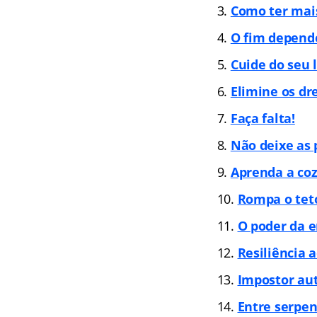
Como ter mai
O fim depend
Cuide do seu 
Elimine os dr
Faça falta!
Não deixe as
Aprenda a coz
Rompa o tet
O poder da 
Resiliência 
Impostor au
Entre serpe