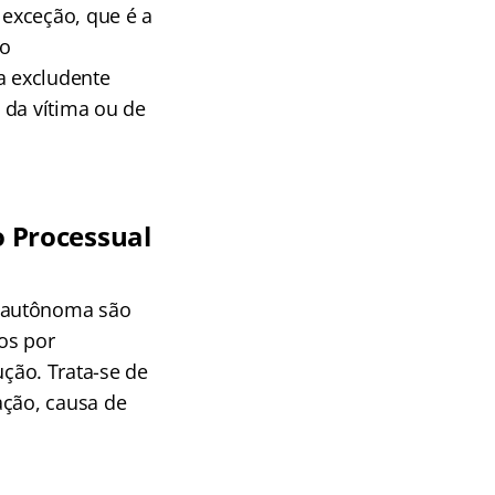
a exceção, que é a
ão
a excludente
 da vítima ou de
o Processual
o autônoma são
os por
ção. Trata-se de
ação, causa de