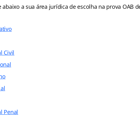
e abaixo a sua área jurídica de escolha na prova OAB de
ativo
 Civil
ional
lho
al
l Penal