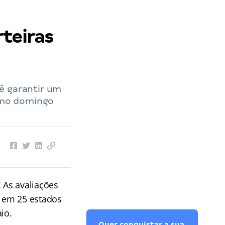
rteiras
ê garantir um
imo domingo
! As avaliações
s em 25 estados
io.
Quer conquistar a sua