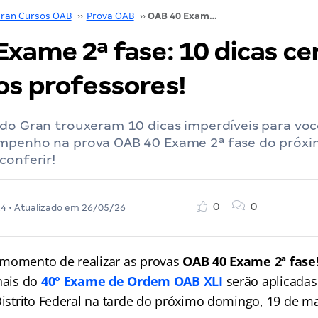
ran Cursos OAB
››
Prova OAB
››
OAB 40 Exame 2ª fase: 10 dicas certeiras de nossos professores!
xame 2ª fase: 10 dicas ce
os professores!
 do Gran trouxeram 10 dicas imperdíveis para voc
mpenho na prova OAB 40 Exame 2ª fase do próx
conferir!
0
0
24
• Atualizado em
26/05/26
 momento de realizar as provas
OAB 40 Exame 2ª fase
nais do
40° Exame de Ordem OAB XLI
serão aplicada
Distrito Federal na tarde do próximo domingo, 19 de ma