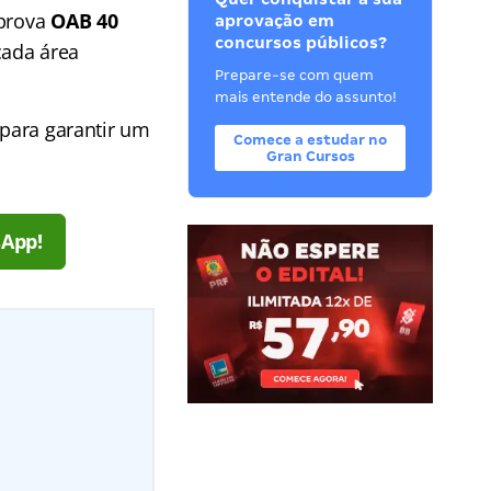
 prova
OAB 40
aprovação em
concursos públicos?
ada área
Prepare-se com quem
mais entende do assunto!
 para garantir um
Comece a estudar no
Gran Cursos
sApp!