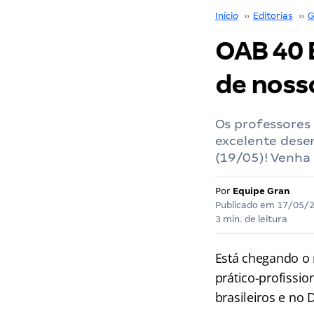
Início
››
Editorias
››
G
OAB 40 E
de noss
Os professores
excelente dese
(19/05)! Venha 
Por
Equipe Gran
Publicado em
17/05/
3 min. de leitura
Está chegando o
prático-profissio
brasileiros e no 