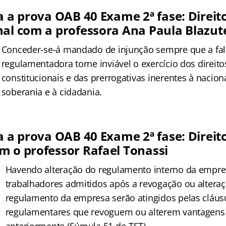
a a prova OAB 40 Exame 2ª fase: Direit
nal com a professora Ana Paula Blazut
Conceder-se-á mandado de injunção sempre que a fa
regulamentadora torne inviável o exercício dos direito
constitucionais e das prerrogativas inerentes à nacion
soberania e à cidadania.
a a prova OAB 40 Exame 2ª fase: Direit
m o professor Rafael Tonassi
Havendo alteração do regulamento interno da empre
trabalhadores admitidos após a revogação ou altera
regulamento da empresa serão atingidos pelas cláus
regulamentares que revoguem ou alterem vantagens 
anteriormente (Súmula 51 do TST).