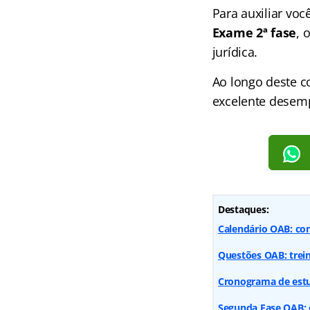
Para auxiliar vo
Exame 2ª fase
, 
jurídica.
Ao longo deste co
excelente desem
Destaques:
Calendário OAB: con
Questões OAB: trein
Cronograma de estu
Segunda Fase OAB: d