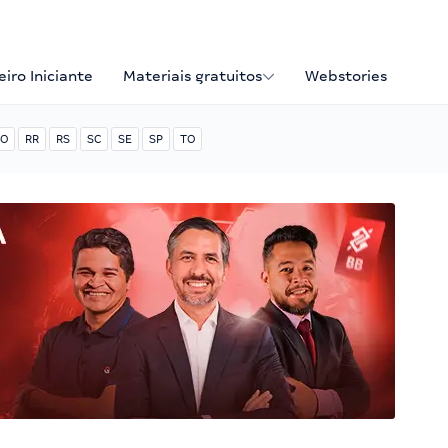
iro Iniciante
Materiais gratuitos
Webstories
O
RR
RS
SC
SE
SP
TO