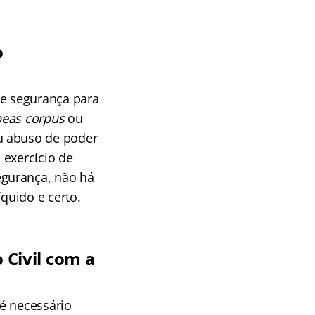
o
de segurança para
eas corpus
ou
ou abuso de poder
 exercício de
egurança, não há
íquido e certo.
 Civil com a
 é necessário