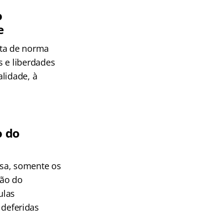
o
e
lta de norma
s e liberdades
alidade, à
o do
sa, somente os
ção do
ulas
deferidas