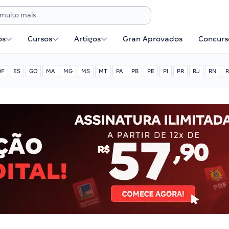
os
Cursos
Artigos
Gran Aprovados
Concurse
DF
ES
GO
MA
MG
MS
MT
PA
PB
PE
PI
PR
RJ
RN
R