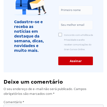
Cadastre-se e
receba as
notícias em
Concordo com a Política de
destaque da
Privacidade e aceito
semana, dicas,
receber comunicações do
novidades e
Gran Cursos Online.
muito mais.
Deixe um comentário
O seu endereço de e-mail não será publicado.
Campos
obrigatórios são marcados com
*
Comentário
*