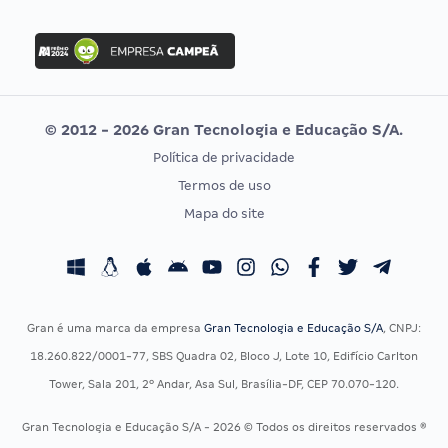
Concurso Nacional Unificado
FGV
Concurso Ibama
Idecan
Concurso MPU
Selecon
Editais publicados
Uniase
© 2012 - 2026 Gran Tecnologia e Educação S/A.
Vunesp
Política de privacidade
CONCURSOS POR PROFISSÃO
EXAME DE ORDEM
Termos de uso
Concursos Administrativos
OAB
Mapa do site
Concursos Educação
Prova OAB
Concursos Fiscais
Calendário OAB
Concursos Jurídicos
Questões OAB
Concursos Militares
Recursos OAB
Gran é uma marca da empresa
Gran Tecnologia e Educação S/A
, CNPJ:
Concursos Policiais
Exame de Ordem
18.260.822/0001-77, SBS Quadra 02, Bloco J, Lote 10, Edifício Carlton
Concursos Saúde
Tower, Sala 201, 2º Andar, Asa Sul, Brasília-DF, CEP 70.070-120.
Concursos Tribunais
Gran Tecnologia e Educação S/A - 2026 © Todos os direitos reservados ®
Residência Multiprofissional