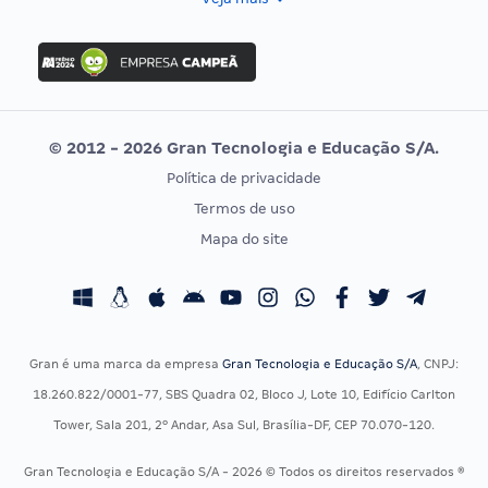
Concurso Nacional Unificado
FGV
Concurso Ibama
Idecan
Concurso MPU
Selecon
Editais publicados
Uniase
© 2012 - 2026 Gran Tecnologia e Educação S/A.
Vunesp
Política de privacidade
CONCURSOS POR PROFISSÃO
EXAME DE ORDEM
Termos de uso
Concursos Administrativos
OAB
Mapa do site
Concursos Educação
Prova OAB
Concursos Fiscais
Calendário OAB
Concursos Jurídicos
Questões OAB
Concursos Militares
Recursos OAB
Gran é uma marca da empresa
Gran Tecnologia e Educação S/A
, CNPJ:
Concursos Policiais
Exame de Ordem
18.260.822/0001-77, SBS Quadra 02, Bloco J, Lote 10, Edifício Carlton
Concursos Saúde
Tower, Sala 201, 2º Andar, Asa Sul, Brasília-DF, CEP 70.070-120.
Concursos Tribunais
Gran Tecnologia e Educação S/A - 2026 © Todos os direitos reservados ®
Residência Multiprofissional