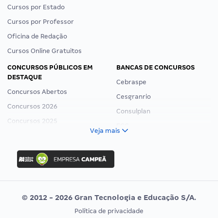
Cursos por Estado
Cursos por Professor
Oficina de Redação
Cursos Online Gratuitos
CONCURSOS PÚBLICOS EM
BANCAS DE CONCURSOS
DESTAQUE
Cebraspe
Concursos Abertos
Cesgranrio
Concursos 2026
Consulplan
Concursos 2025
FCC
Veja mais
Concurso Nacional Unificado
FGV
Concurso Ibama
Idecan
Concurso MPU
Selecon
Editais publicados
Uniase
© 2012 - 2026 Gran Tecnologia e Educação S/A.
Vunesp
Política de privacidade
CONCURSOS POR PROFISSÃO
EXAME DE ORDEM