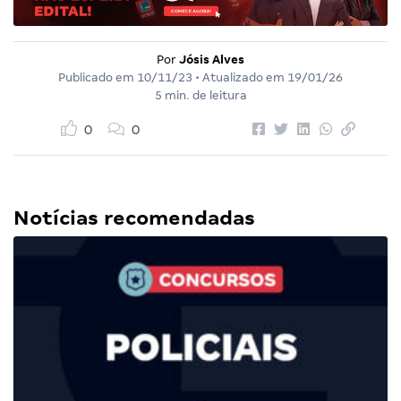
Por
Jósis Alves
Publicado em
10/11/23
• Atualizado em
19/01/26
5 min. de leitura
0
0
Notícias recomendadas