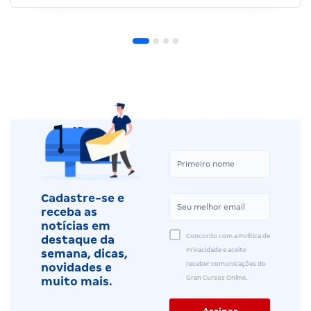
Cadastre-se e
receba as
notícias em
Concordo com a Política de
destaque da
Privacidade e aceito
semana, dicas,
receber comunicações do
novidades e
Gran Cursos Online.
muito mais.