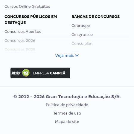
Cursos Online Gratuitos
CONCURSOS PÚBLICOS EM
BANCAS DE CONCURSOS
DESTAQUE
Cebraspe
Concursos Abertos
Cesgranrio
Concursos 2026
Consulplan
Concursos 2025
FCC
Veja mais
Concurso Nacional Unificado
FGV
Concurso Ibama
Idecan
Concurso MPU
Selecon
Editais publicados
Uniase
© 2012 - 2026 Gran Tecnologia e Educação S/A.
Vunesp
Política de privacidade
CONCURSOS POR PROFISSÃO
EXAME DE ORDEM
Termos de uso
Concursos Administrativos
OAB
Mapa do site
Concursos Educação
Prova OAB