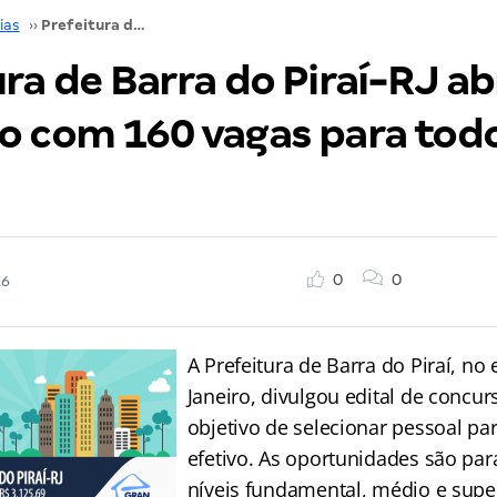
ias
››
Prefeitura de Barra do Piraí-RJ abre concurso com 160 vagas para todos os níveis
ra de Barra do Piraí-RJ ab
o com 160 vagas para tod
0
0
16
A Prefeitura de Barra do Piraí, no
Janeiro, divulgou edital de concu
objetivo de selecionar pessoal pa
efetivo. As oportunidades são par
níveis fundamental, médio e supe