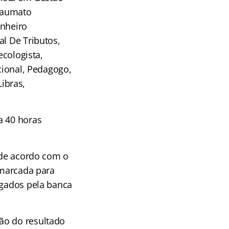
Traumato
enheiro
al De Tributos,
ecologista,
acional, Pedagogo,
Libras,
a 40 horas
, de acordo com o
 marcada para
lgados pela banca
ão do resultado