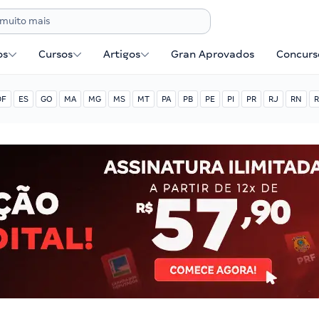
os
Cursos
Artigos
Gran Aprovados
Concurse
DF
ES
GO
MA
MG
MS
MT
PA
PB
PE
PI
PR
RJ
RN
R