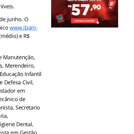
íveis.
 de junho. O
nico
www.ibam-
 (médio) e R$
 de Manutenção,
os, Merendeiro,
 Educação Infantil
 Defesa Civil,
istador em
Mecânico de
nista, Secretario
ria,
igiene Dental,
lista em Gestão