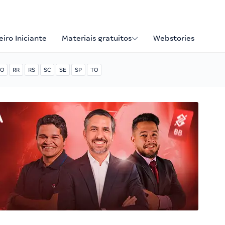
iro Iniciante
Materiais gratuitos
Webstories
O
RR
RS
SC
SE
SP
TO