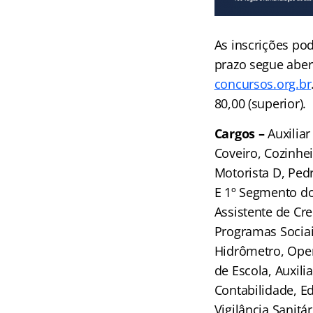
As inscrições po
prazo segue aber
concursos.org.br
80,00 (superior).
Cargos –
Auxilia
Coveiro, Cozinhei
Motorista D, Pedr
E 1º Segmento do
Assistente de Cr
Programas Sociais
Hidrômetro, Opera
de Escola, Auxil
Contabilidade, E
Vigilância Sanitá