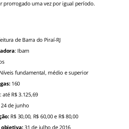
er prorrogado uma vez por igual período.
eitura de Barra do Piraí-RJ
zadora
: Ibam
os
 Níveis fundamental, médio e superior
gas:
160
: até R$ 3.125,69
é 24 de junho
ição:
R$ 30,00, R$ 60,00 e
R$ 80,00
 objetiva:
31 de julho de 2016