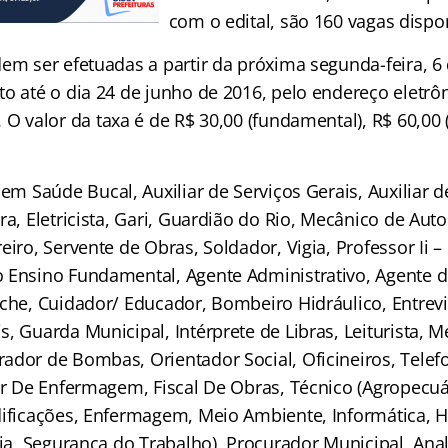
com o edital, são 160 vagas dispon
dem ser efetuadas a partir da próxima segunda-feira, 6
to até o dia 24 de junho de 2016, pelo endereço eletrô
. O valor da taxa é de R$ 30,00 (fundamental), R$ 60,00
r em Saúde Bucal, Auxiliar de Serviços Gerais, Auxiliar
ra, Eletricista, Gari, Guardião do Rio, Mecânico de Aut
eiro, Servente de Obras, Soldador, Vigia, Professor Ii –
 Ensino Fundamental, Agente Administrativo, Agente de
eche, Cuidador/ Educador, Bombeiro Hidráulico, Entrev
, Guarda Municipal, Intérprete de Libras, Leiturista, 
dor de Bombas, Orientador Social, Oficineiros, Telefo
iar De Enfermagem, Fiscal De Obras, Técnico (Agropecuá
dificações, Enfermagem, Meio Ambiente, Informática, H
ria, Segurança do Trabalho), Procurador Municipal, Ana