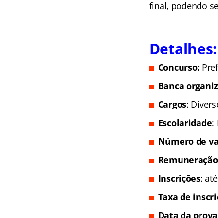
final, podendo s
Detalhes:
Concurso:
Pref
Banca organi
Cargos
: Divers
Escolaridade
:
Número de va
Remuneração
Inscrições
: at
Taxa de inscr
Data da prova