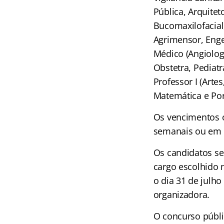
Pública, Arquitet
Bucomaxilofacial
Agrimensor, Enge
Médico (Angiologi
Obstetra, Pediatr
Professor I (Artes
Matemática e Por
Os vencimentos o
semanais ou em 
Os candidatos ser
cargo escolhido n
o dia 31 de julh
organizadora.
O concurso públi