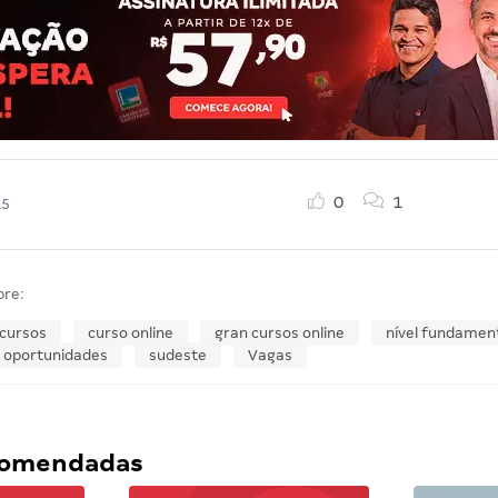
0
1
15
bre:
cursos
curso online
gran cursos online
nível fundamen
oportunidades
sudeste
Vagas
ecomendadas