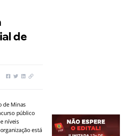
a
ial de
do de Minas
ncurso público
e níveis
 organização está