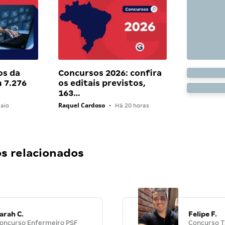
os da
Concursos 2026: confira
 7.276
os editais previstos,
163…
Raquel Cardoso
aio
•
Há 20 horas
 relacionados
arah C.
Felipe F.
oncurso Enfermeiro PSF
Concurso T