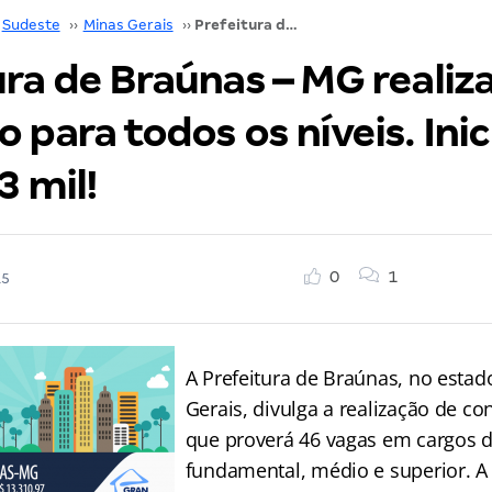
Sudeste
››
Minas Gerais
››
Prefeitura de Braúnas – MG realiza concurso para todos os níveis. Inicial de até R$ 13 mil!
ra de Braúnas – MG realiz
 para todos os níveis. Inic
3 mil!
0
1
15
A Prefeitura de Braúnas, no esta
Gerais, divulga a realização de co
que proverá 46 vagas em cargos d
fundamental, médio e superior. A