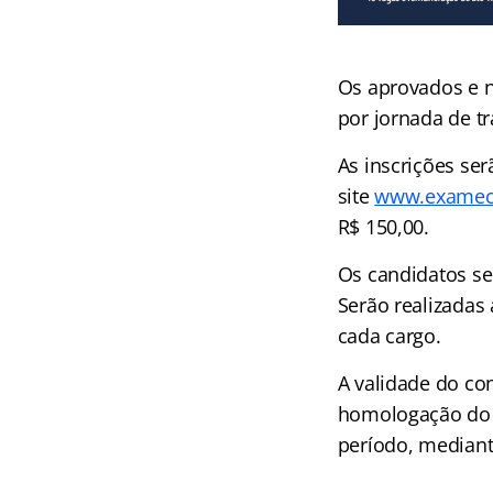
Os aprovados e n
por jornada de t
As inscrições ser
site
www.exameco
R$ 150,00.
Os candidatos se
Serão realizadas 
cada cargo.
A validade do con
homologação do r
período, mediant