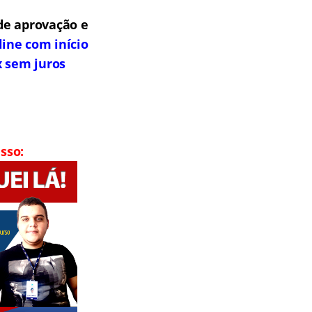
de aprovação e
line com início
x sem juros
sso: