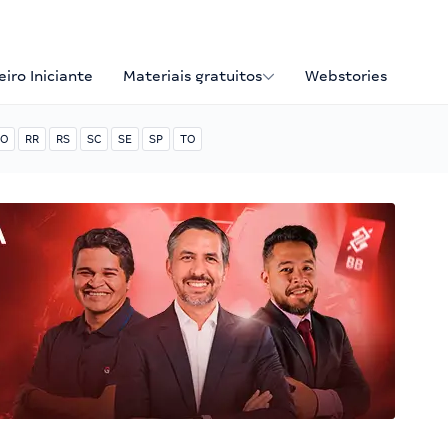
iro Iniciante
Materiais gratuitos
Webstories
O
RR
RS
SC
SE
SP
TO