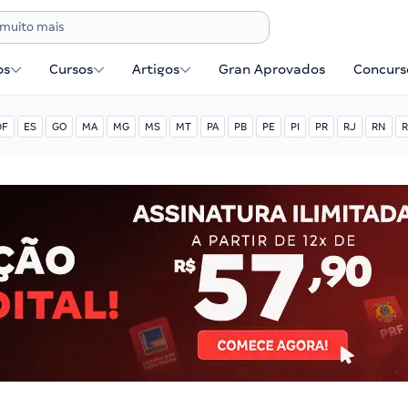
os
Cursos
Artigos
Gran Aprovados
Concurse
DF
ES
GO
MA
MG
MS
MT
PA
PB
PE
PI
PR
RJ
RN
R