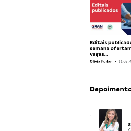
Editais publicad
semana ofertam
vagas…
Olivia Furlan
•
31 de M
Depoimentos
S
C