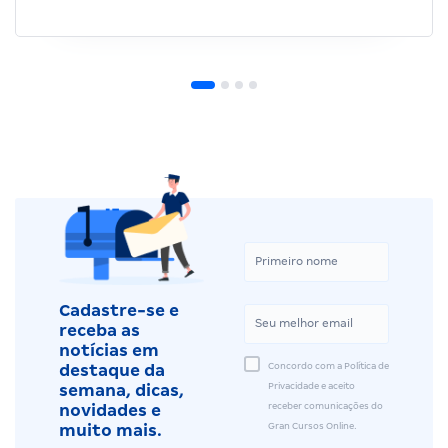
Cadastre-se e
receba as
notícias em
Concordo com a Política de
destaque da
Privacidade e aceito
semana, dicas,
receber comunicações do
novidades e
Gran Cursos Online.
muito mais.