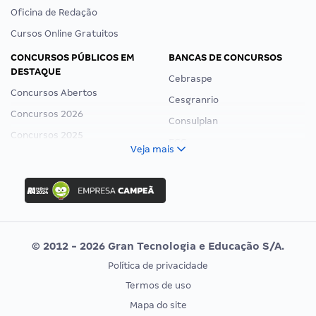
Oficina de Redação
Cursos Online Gratuitos
CONCURSOS PÚBLICOS EM
BANCAS DE CONCURSOS
DESTAQUE
Cebraspe
Concursos Abertos
Cesgranrio
Concursos 2026
Consulplan
Concursos 2025
FCC
Veja mais
Concurso Nacional Unificado
FGV
Concurso Ibama
Idecan
Concurso MPU
Selecon
Editais publicados
Uniase
© 2012 - 2026 Gran Tecnologia e Educação S/A.
Vunesp
Política de privacidade
CONCURSOS POR PROFISSÃO
EXAME DE ORDEM
Termos de uso
Concursos Administrativos
OAB
Mapa do site
Concursos Educação
Prova OAB