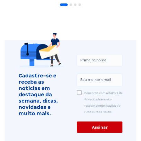
Cadastre-se e
receba as
notícias em
Concordo com a Política de
destaque da
Privacidade e aceito
semana, dicas,
receber comunicações do
novidades e
Gran Cursos Online.
muito mais.