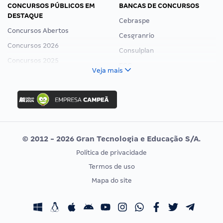
CONCURSOS PÚBLICOS EM
BANCAS DE CONCURSOS
DESTAQUE
Cebraspe
Concursos Abertos
Cesgranrio
Concursos 2026
Consulplan
Concursos 2025
FCC
Veja mais
Concurso Nacional Unificado
FGV
Concurso Ibama
Idecan
Concurso MPU
Selecon
Editais publicados
Uniase
© 2012 - 2026 Gran Tecnologia e Educação S/A.
Vunesp
Política de privacidade
CONCURSOS POR PROFISSÃO
EXAME DE ORDEM
Termos de uso
Concursos Administrativos
OAB
Mapa do site
Concursos Educação
Prova OAB
Concursos Fiscais
Calendário OAB
Concursos Jurídicos
Questões OAB