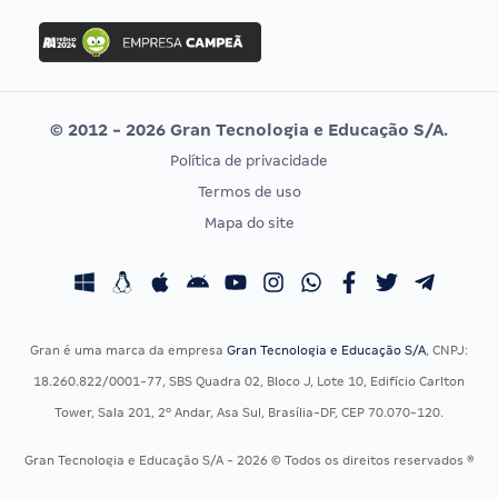
Concurso Ibama
Idecan
Concurso MPU
Selecon
Editais publicados
Uniase
© 2012 - 2026 Gran Tecnologia e Educação S/A.
Vunesp
Política de privacidade
CONCURSOS POR PROFISSÃO
EXAME DE ORDEM
Termos de uso
Concursos Administrativos
OAB
Mapa do site
Concursos Educação
Prova OAB
Concursos Fiscais
Calendário OAB
Concursos Jurídicos
Questões OAB
Concursos Militares
Recursos OAB
Gran é uma marca da empresa
Gran Tecnologia e Educação S/A
, CNPJ:
Concursos Policiais
Exame de Ordem
18.260.822/0001-77, SBS Quadra 02, Bloco J, Lote 10, Edifício Carlton
Concursos Saúde
Tower, Sala 201, 2º Andar, Asa Sul, Brasília-DF, CEP 70.070-120.
Concursos Tribunais
Gran Tecnologia e Educação S/A - 2026 © Todos os direitos reservados ®
Residência Multiprofissional