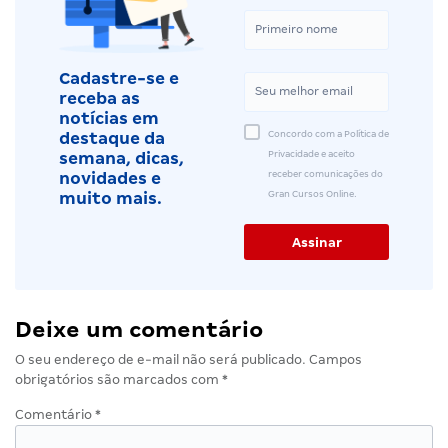
Cadastre-se e
receba as
notícias em
Concordo com a Política de
destaque da
Privacidade e aceito
semana, dicas,
receber comunicações do
novidades e
Gran Cursos Online.
muito mais.
Deixe um comentário
O seu endereço de e-mail não será publicado.
Campos
obrigatórios são marcados com
*
Comentário
*