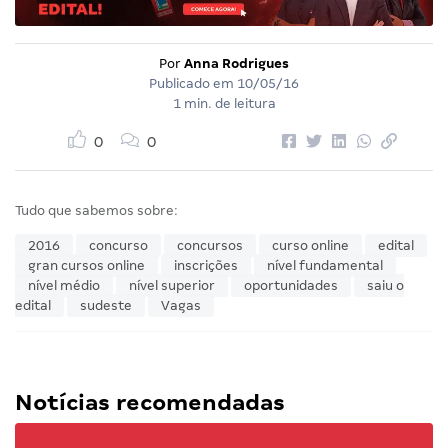
Por
Anna Rodrigues
Publicado em
10/05/16
1 min. de leitura
0
0
Tudo que sabemos sobre:
2016
concurso
concursos
curso online
edital
gran cursos online
inscrições
nível fundamental
nível médio
nível superior
oportunidades
saiu o
edital
sudeste
Vagas
Notícias recomendadas