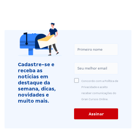
Cadastre-se e
receba as
notícias em
Concordo com a Política de
destaque da
Privacidade e aceito
semana, dicas,
receber comunicações do
novidades e
Gran Cursos Online.
muito mais.