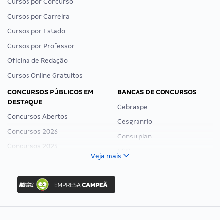
Cursos por Concurso
Cursos por Carreira
Cursos por Estado
Cursos por Professor
Oficina de Redação
Cursos Online Gratuitos
CONCURSOS PÚBLICOS EM
BANCAS DE CONCURSOS
DESTAQUE
Cebraspe
Concursos Abertos
Cesgranrio
Concursos 2026
Consulplan
Concursos 2025
FCC
Veja mais
Concurso Nacional Unificado
FGV
Concurso Ibama
Idecan
Concurso MPU
Selecon
Editais publicados
Uniase