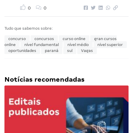
0
0
Tudo que sabemos sobre:
concurso
concursos
curso online
gran cursos
online
nível fundamental
nível médio
nível superior
oportunidades
paraná
sul
Vagas
Notícias recomendadas