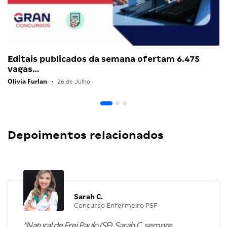
Editais publicados da semana ofertam 6.475
vagas…
Olivia Furlan
•
26 de Julho
Depoimentos relacionados
Sarah C.
Concurso Enfermeiro PSF
“Natural de Frei Paulo (SE), Sarah C. sempre