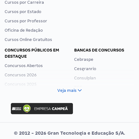
Cursos por Carreira
Cursos por Estado
Cursos por Professor
Oficina de Redação
Cursos Online Gratuitos
CONCURSOS PÚBLICOS EM
BANCAS DE CONCURSOS
DESTAQUE
Cebraspe
Concursos Abertos
Cesgranrio
Concursos 2026
Consulplan
Concursos 2025
FCC
Veja mais
Concurso Nacional Unificado
FGV
Concurso Ibama
Idecan
Concurso MPU
Selecon
Editais publicados
Uniase
© 2012 - 2026 Gran Tecnologia e Educação S/A.
Vunesp