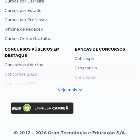
Cursos por Carreira
Cursos por Estado
Cursos por Professor
Oficina de Redação
Cursos Online Gratuitos
CONCURSOS PÚBLICOS EM
BANCAS DE CONCURSOS
DESTAQUE
Cebraspe
Concursos Abertos
Cesgranrio
Concursos 2026
Consulplan
Concursos 2025
FCC
Veja mais
Concurso Nacional Unificado
FGV
Concurso Ibama
Idecan
Concurso MPU
Selecon
Editais publicados
Uniase
© 2012 - 2026 Gran Tecnologia e Educação S/A.
Vunesp