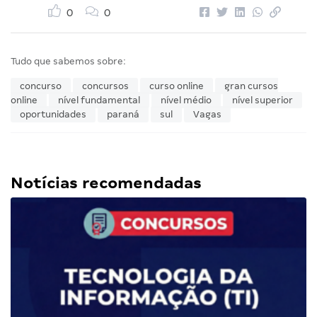
0
0
Tudo que sabemos sobre:
concurso
concursos
curso online
gran cursos
online
nível fundamental
nível médio
nível superior
oportunidades
paraná
sul
Vagas
Notícias recomendadas