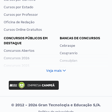
Cursos por Estado
Cursos por Professor
Oficina de Redação
Cursos Online Gratuitos
CONCURSOS PÚBLICOS EM
BANCAS DE CONCURSOS
DESTAQUE
Cebraspe
Concursos Abertos
Cesgranrio
Concursos 2026
Consulplan
Concursos 2025
FCC
Veja mais
Concurso Nacional Unificado
FGV
Concurso Ibama
Idecan
Concurso MPU
Selecon
Editais publicados
Uniase
© 2012 - 2026 Gran Tecnologia e Educação S/A.
Vunesp
Política de privacidade