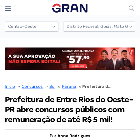
Início
››
Concursos
››
Sul
››
Paraná
››
Prefeitura de Entre Rios do Oeste-PR abre concursos públicos com remuneração de até R$ 5 mil!
Prefeitura de Entre Rios do Oeste-
PR abre concursos públicos com
remuneração de até R$ 5 mil!
Por
Anna Rodrigues