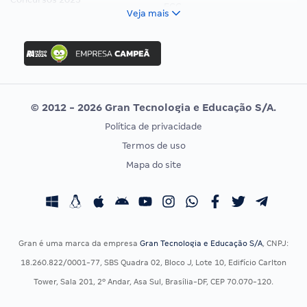
FCC
Veja mais
Concurso Nacional Unificado
FGV
Concurso Ibama
Idecan
Concurso MPU
Selecon
Editais publicados
Uniase
© 2012 - 2026 Gran Tecnologia e Educação S/A.
Vunesp
Política de privacidade
CONCURSOS POR PROFISSÃO
EXAME DE ORDEM
Termos de uso
Concursos Administrativos
OAB
Mapa do site
Concursos Educação
Prova OAB
Concursos Fiscais
Calendário OAB
Concursos Jurídicos
Questões OAB
Concursos Militares
Recursos OAB
Gran é uma marca da empresa
Gran Tecnologia e Educação S/A
, CNPJ:
Concursos Policiais
Exame de Ordem
18.260.822/0001-77, SBS Quadra 02, Bloco J, Lote 10, Edifício Carlton
Concursos Saúde
Tower, Sala 201, 2º Andar, Asa Sul, Brasília-DF, CEP 70.070-120.
Concursos Tribunais