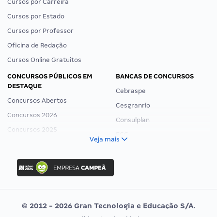
Cursos por Carreira
Cursos por Estado
Cursos por Professor
Oficina de Redação
Cursos Online Gratuitos
CONCURSOS PÚBLICOS EM
BANCAS DE CONCURSOS
DESTAQUE
Cebraspe
Concursos Abertos
Cesgranrio
Concursos 2026
Consulplan
Concursos 2025
FCC
Veja mais
Concurso Nacional Unificado
FGV
Concurso Ibama
Idecan
Concurso MPU
Selecon
Editais publicados
Uniase
© 2012 - 2026 Gran Tecnologia e Educação S/A.
Vunesp