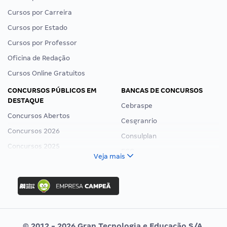
Cursos por Carreira
Cursos por Estado
Cursos por Professor
Oficina de Redação
Cursos Online Gratuitos
CONCURSOS PÚBLICOS EM
BANCAS DE CONCURSOS
DESTAQUE
Cebraspe
Concursos Abertos
Cesgranrio
Concursos 2026
Consulplan
Concursos 2025
FCC
Veja mais
Concurso Nacional Unificado
FGV
Concurso Ibama
Idecan
Concurso MPU
Selecon
Editais publicados
Uniase
© 2012 - 2026 Gran Tecnologia e Educação S/A.