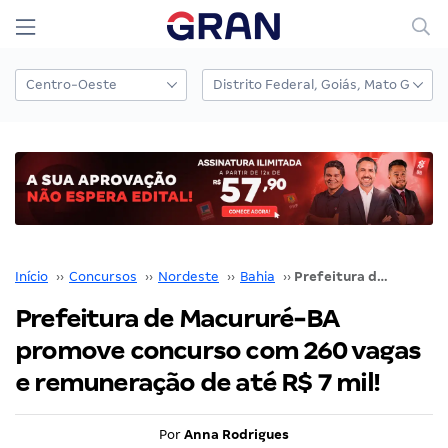
Início
››
Concursos
››
Nordeste
››
Bahia
››
Prefeitura de Macururé-BA promove concurso com 260 vagas e remuneração de até R$ 7 mil!
Prefeitura de Macururé-BA
promove concurso com 260 vagas
e remuneração de até R$ 7 mil!
Por
Anna Rodrigues