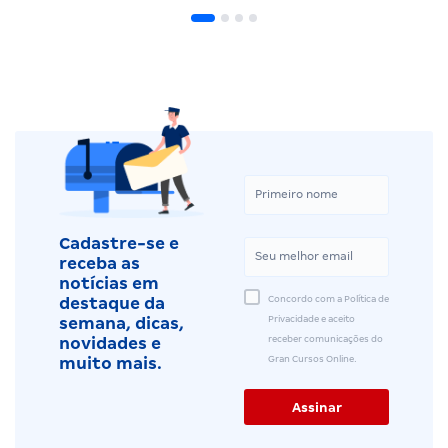
Cadastre-se e
receba as
notícias em
Concordo com a Política de
destaque da
Privacidade e aceito
semana, dicas,
receber comunicações do
novidades e
Gran Cursos Online.
muito mais.