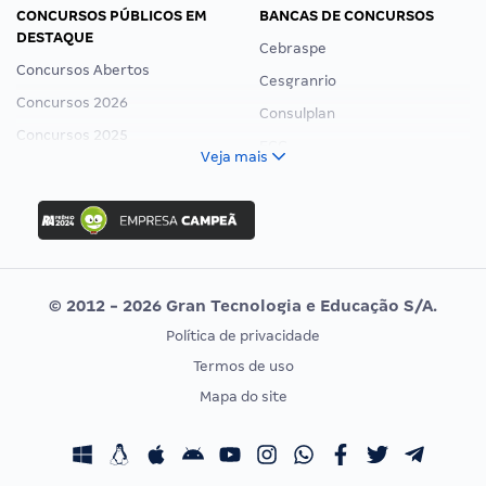
CONCURSOS PÚBLICOS EM
BANCAS DE CONCURSOS
DESTAQUE
Cebraspe
Concursos Abertos
Cesgranrio
Concursos 2026
Consulplan
Concursos 2025
FCC
Veja mais
Concurso Nacional Unificado
FGV
Concurso Ibama
Idecan
Concurso MPU
Selecon
Editais publicados
Uniase
© 2012 - 2026 Gran Tecnologia e Educação S/A.
Vunesp
Política de privacidade
CONCURSOS POR PROFISSÃO
EXAME DE ORDEM
Termos de uso
Concursos Administrativos
OAB
Mapa do site
Concursos Educação
Prova OAB
Concursos Fiscais
Calendário OAB
Concursos Jurídicos
Questões OAB