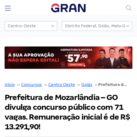
Início
››
Concursos
››
Centro Oeste
››
Goiás
››
Prefeitura de Mozarlândia – GO divulga concurso público com 71 vagas. Remuneração inicial é de R$ 13.291,90!
Prefeitura de Mozarlândia – GO
divulga concurso público com 71
vagas. Remuneração inicial é de R$
13.291,90!