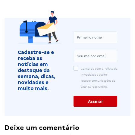
Cadastre-se e
receba as
notícias em
Concordo com a Política de
destaque da
Privacidade e aceito
semana, dicas,
receber comunicações do
novidades e
Gran Cursos Online.
muito mais.
Deixe um comentário