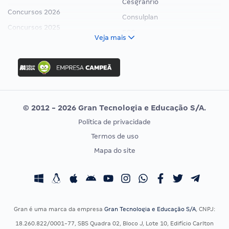
Cesgranrio
Concursos 2026
Consulplan
Concursos 2025
FCC
Veja mais
Concurso Nacional Unificado
FGV
Concurso Ibama
Idecan
Concurso MPU
Selecon
Editais publicados
Uniase
© 2012 - 2026 Gran Tecnologia e Educação S/A.
Vunesp
Política de privacidade
CONCURSOS POR PROFISSÃO
EXAME DE ORDEM
Termos de uso
Concursos Administrativos
OAB
Mapa do site
Concursos Educação
Prova OAB
Concursos Fiscais
Calendário OAB
Concursos Jurídicos
Questões OAB
Concursos Militares
Recursos OAB
Gran é uma marca da empresa
Gran Tecnologia e Educação S/A
, CNPJ:
Concursos Policiais
Exame de Ordem
18.260.822/0001-77, SBS Quadra 02, Bloco J, Lote 10, Edifício Carlton