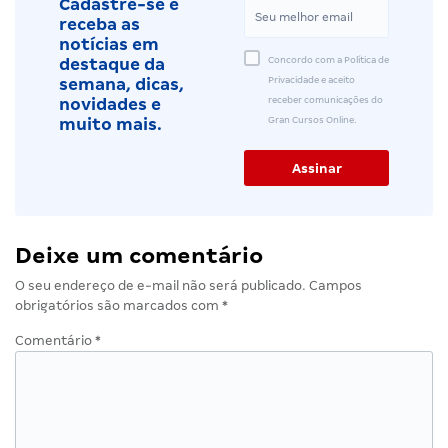
Cadastre-se e
receba as
notícias em
Concordo com a Política de
destaque da
Privacidade e aceito
semana, dicas,
receber comunicações do
novidades e
Gran Cursos Online.
muito mais.
Deixe um comentário
O seu endereço de e-mail não será publicado.
Campos
obrigatórios são marcados com
*
Comentário
*