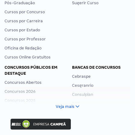
Pós-Graduação
Sugerir Curso
Cursos por Concurso
Cursos por Carreira
Cursos por Estado
Cursos por Professor
Oficina de Redação
Cursos Online Gratuitos
CONCURSOS PÚBLICOS EM
BANCAS DE CONCURSOS
DESTAQUE
Cebraspe
Concursos Abertos
Cesgranrio
Concursos 2026
Consulplan
Concursos 2025
FCC
Veja mais
Concurso Nacional Unificado
FGV
Concurso Ibama
Idecan
Concurso MPU
Selecon