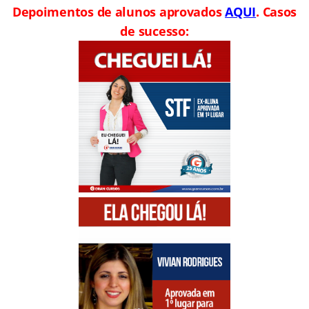
Depoimentos de alunos aprovados
AQUI
. Casos
de sucesso: