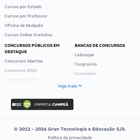
Cursos por Estado
Cursos por Professor
Oficina de Redação
Cursos Online Gratuitos
CONCURSOS PÚBLICOS EM
BANCAS DE CONCURSOS
DESTAQUE
Cebraspe
Concursos Abertos
Cesgranrio
Concursos 2026
Consulplan
Concursos 2025
FCC
Veja mais
Concurso Nacional Unificado
FGV
Concurso Ibama
Idecan
Concurso MPU
Selecon
Editais publicados
Uniase
© 2012 - 2026 Gran Tecnologia e Educação S/A.
Vunesp
Política de privacidade