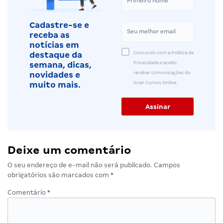
Cadastre-se e
receba as
notícias em
Concordo com a Política de
destaque da
Privacidade e aceito
semana, dicas,
receber comunicações do
novidades e
Gran Cursos Online.
muito mais.
Deixe um comentário
O seu endereço de e-mail não será publicado.
Campos
obrigatórios são marcados com
*
Comentário
*