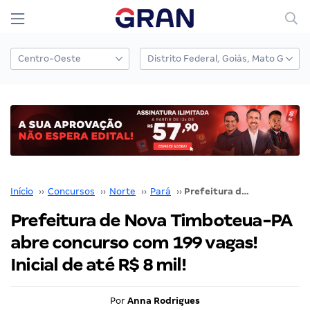
Início
››
Concursos
››
Norte
››
Pará
››
Prefeitura de Nova Timboteua-PA abre concurso com 199 vagas! Inicial de até R$ 8 mil!
Prefeitura de Nova Timboteua-PA
abre concurso com 199 vagas!
Inicial de até R$ 8 mil!
Por
Anna Rodrigues