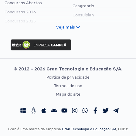
Concursos Abertos
Cesgranrio
Concursos 2026
Consulplan
Concursos 2025
FCC
Veja mais
Concurso Nacional Unificado
FGV
Concurso Ibama
Idecan
Concurso MPU
Selecon
Editais publicados
Uniase
© 2012 - 2026 Gran Tecnologia e Educação S/A.
Vunesp
Política de privacidade
CONCURSOS POR PROFISSÃO
EXAME DE ORDEM
Termos de uso
Concursos Administrativos
OAB
Mapa do site
Concursos Educação
Prova OAB
Concursos Fiscais
Calendário OAB
Concursos Jurídicos
Questões OAB
Concursos Militares
Recursos OAB
Gran é uma marca da empresa
Gran Tecnologia e Educação S/A
, CNPJ:
Concursos Policiais
Exame de Ordem