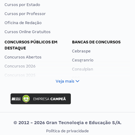
Cursos por Estado
Cursos por Professor
Oficina de Redação
Cursos Online Gratuitos
CONCURSOS PÚBLICOS EM
BANCAS DE CONCURSOS
DESTAQUE
Cebraspe
Concursos Abertos
Cesgranrio
Concursos 2026
Consulplan
Concursos 2025
FCC
Veja mais
Concurso Nacional Unificado
FGV
Concurso Ibama
Idecan
Concurso MPU
Selecon
Editais publicados
Uniase
© 2012 - 2026 Gran Tecnologia e Educação S/A.
Vunesp
Política de privacidade
CONCURSOS POR PROFISSÃO
EXAME DE ORDEM