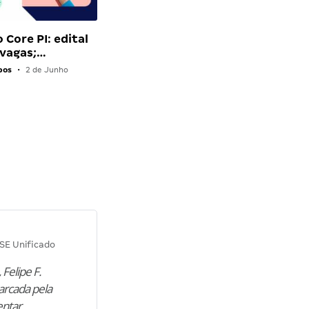
 Core PI: edital
 vagas;…
pos
•
2 de Junho
Diana M.
SE Unificado
Concurso SEPLAG CE
 Felipe F.
“Natural de Juazeiro do Norte (CE),
arcada pela
M. encontrou nos estudos o cami
entar
para construir uma nova fase da vi