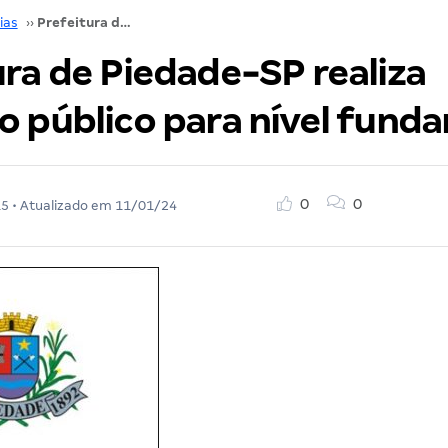
ias
››
Prefeitura de Piedade-SP realiza concurso público para nível fundamental!
ura de Piedade-SP realiza
o público para nível fund
0
0
15
• Atualizado em
11/01/24