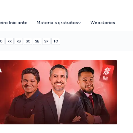
iro Iniciante
Materiais gratuitos
Webstories
O
RR
RS
SC
SE
SP
TO