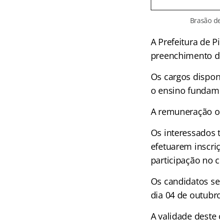
Brasão de
A Prefeitura de P
preenchimento d
Os cargos dispon
o ensino fundam
A remuneração of
Os interessados 
efetuarem inscri
participação no 
Os candidatos se
dia 04 de outubr
A validade deste