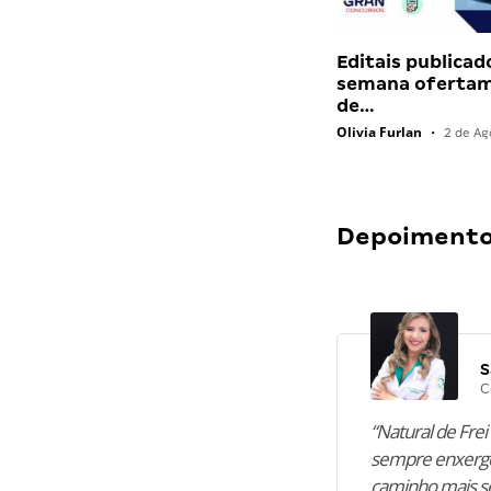
Editais publicad
semana ofertam
de…
Olivia Furlan
•
2 de Ag
Depoimentos
S
C
“Natural de Frei 
sempre enxergo
caminho mais se