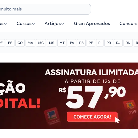
os
Cursos
Artigos
Gran Aprovados
Concurse
DF
ES
GO
MA
MG
MS
MT
PA
PB
PE
PI
PR
RJ
RN
R