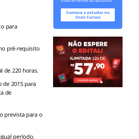
mais entende do assunto!
Comece a estudar no
Gran Cursos
co para
mo pré-requisito
l de 220 horas.
o de 2015 para
xa de
o prevista para o
igual período.