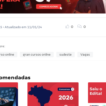
0
0
15
• Atualizado em
11/01/24
bre:
rso online
gran cursos online
sudeste
Vagas
ecomendadas