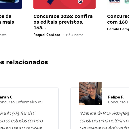
os da
Concursos 2026: confira
Concurso
 mais
os editais previstos,
com 160
163…
Camila Cam
Raquel Cardoso
osto
•
Há 4 horas
 relacionados
arah C.
Felipe F.
oncurso Enfermeiro PSF
Concurso T
Paulo (SE), Sarah C.
“Natural de Boa Vista (RR),
u os estudos como o
construiu uma história m
guro para conquistar
perseverança. Após enfr